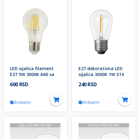
LED sijalica filament
E27 dekorativna LED
E27 5W 3000K A60 sa
sijalica 3000K 1W S14
foto senzorom
(rezervna sijalica za
600 RSD
240 RSD
dan/noć Mitea
svetleći niz MG-10/....)
Lighting
Mitea Lighting
dostupno
dostupno