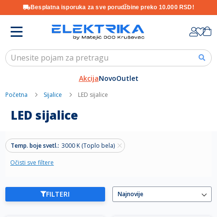
Besplatna isporuka za sve porudžbine preko 10.000 RSD!
Skip
K
to
Content
Akcija
Novo
Outlet
Početna
Sijalice
LED sijalice
LED sijalice
Temp. boje svetl.
3000 K (Toplo bela)
Očisti sve filtere
FILTERI