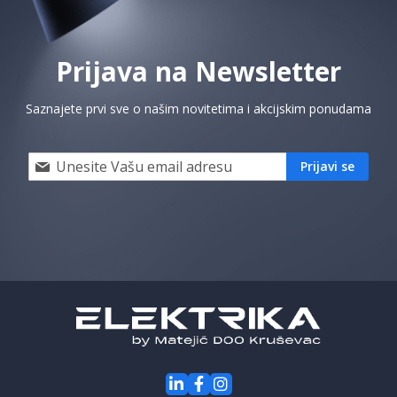
Prijava na Newsletter
Saznajete prvi sve o našim novitetima i akcijskim ponudama
Prijavi
Prijavi se
se
i
saznaj
prvi
za
naše
akcije