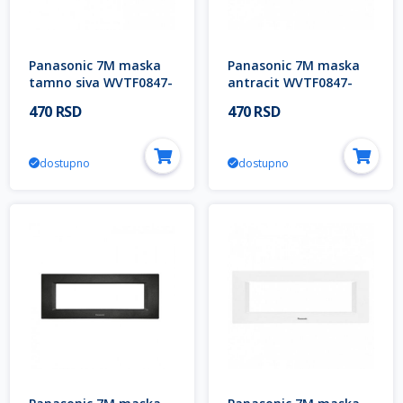
Panasonic 7M maska
Panasonic 7M maska
tamno siva WVTF0847-
antracit WVTF0847-
1DG EU2 Thea OPTIMA
1AN EU2 Thea OPTIMA
470 RSD
470 RSD
Modula
Modular
dostupno
dostupno