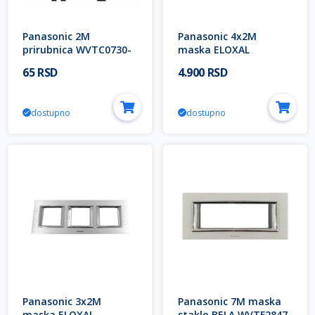
Panasonic 2M
Panasonic 4x2M
prirubnica WVTC0730-
maska ELOXAL
4NC EU2 Thea Modular
SREBRNA WVTF2850-
65 RSD
4.900 RSD
5AS EU2 Thea ULTIMA
Modular
dostupno
dostupno
Panasonic 3x2M
Panasonic 7M maska
maska ELOXAL
staklo BELA WVTF2847-