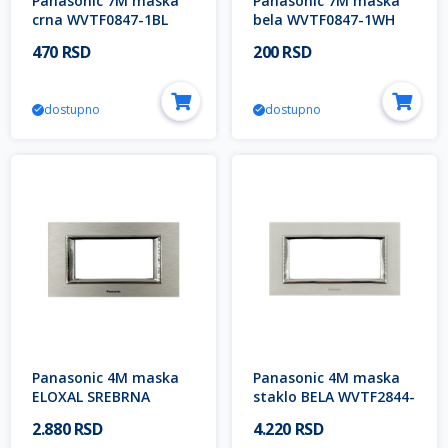
Panasonic 7M maska
Panasonic 7M maska
crna WVTF0847-1BL
bela WVTF0847-1WH
EU2 Thea OPTIMA
EU2 Thea OPTIMA
470 RSD
200 RSD
Modular
Modular
dostupno
dostupno
Panasonic 4M maska
Panasonic 4M maska
ELOXAL SREBRNA
staklo BELA WVTF2844-
WVTF2844-5AS EU2
5GW EU2 Thea ULTIMA
2.880 RSD
4.220 RSD
Thea ULTIMA Modular
Modular