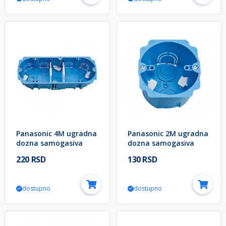
Panasonic 4M ugradna
Panasonic 2M ugradna
dozna samogasiva
dozna samogasiva
WVTC0786-4NC EU2
WVTC0784-4NC EU2
220 RSD
130 RSD
Halogen Free Thea
Halogen Free Thea
Modular
Modular
dostupno
dostupno