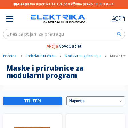
Besplatna isporuka za sve porudžbine preko 10.000 RSD!
Skip
K
to
Content
Akcija
Novo
Outlet
Početna
Prekidači i utičnice
Modularna galanterija
Maske i pr
Maske i prirubnice za
modularni program
FILTERI