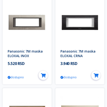
Panasonic 7M maska
Panasonic 7M maska
ELOXAL INOX
ELOXAL CRNA
WVTF2847-5MI EU2
WVTF2847-5AB EU2
5.520 RSD
3.940 RSD
Thea ULTIMA Modular
Thea ULTIMA Modular
dostupno
dostupno