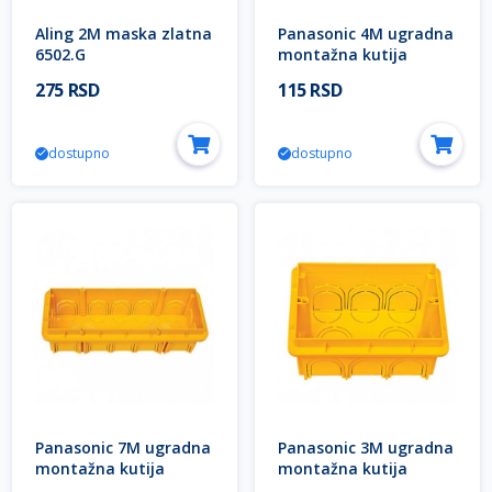
Aling 2M maska zlatna
Panasonic 4M ugradna
6502.G
montažna kutija
(dozna) samogasiva
275 RSD
115 RSD
WVTC0782-4NC EU2
Halogen Free Thea
Modular
dostupno
dostupno
Panasonic 7M ugradna
Panasonic 3M ugradna
montažna kutija
montažna kutija
(dozna) samogasiva
(dozna) samogasiva