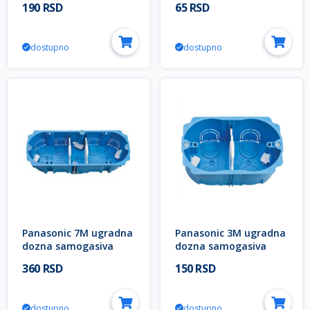
190 RSD
65 RSD
WVTC0783-4NC EU2
WVTC0781-4NC EU2
Halogen Free Thea
Halogen Free Thea
Modular
Modular
dostupno
dostupno
Panasonic 7M ugradna
Panasonic 3M ugradna
dozna samogasiva
dozna samogasiva
WVTC0787-4NC EU2
WVTC0785-4NC EU2
360 RSD
150 RSD
Halogen Free Thea
Thea Modular
Modular
dostupno
dostupno