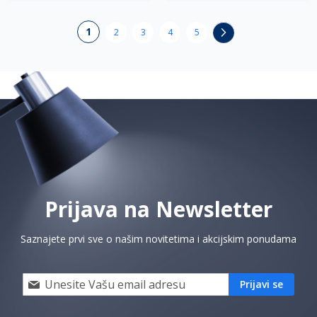
Page
You're
1
Page
Page
Page
Page
Page
Sledeće
2
3
4
5
currently
reading
page
Prijava na Newsletter
Saznajete prvi sve o našim novitetima i akcijskim ponudama
Prijavi
Prijavi se
se
i