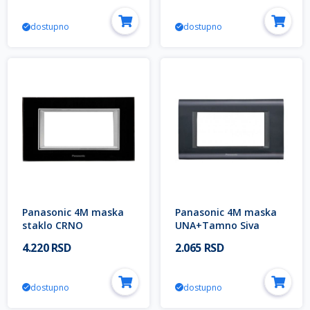
dostupno
dostupno
Panasonic 4M maska
Panasonic 4M maska
staklo CRNO
UNA+Tamno Siva
WVTF2844-5GB EU2
WVTF1844-5UN EU2
4.220 RSD
2.065 RSD
Thea ULTIMA Modular
Thea SISTEMA
Modular
dostupno
dostupno