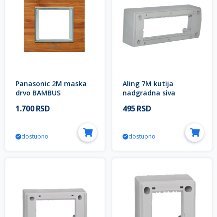
Panasonic 2M maska
Aling 7M kutija
drvo BAMBUS
nadgradna siva
WVTF2840-5WB EU2
65172.1
1.700 RSD
495 RSD
Thea ULTIMA Modular
dostupno
dostupno