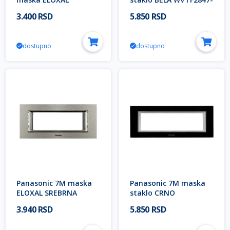
SREBRNA WVTF2849-
5GW EU2 Thea ULTIMA
3.400 RSD
5.850 RSD
5AS EU2 Thea ULTIMA
Modular
Modular
dostupno
dostupno
Panasonic 7M maska
Panasonic 7M maska
ELOXAL SREBRNA
staklo CRNO
WVTF2847-5AS EU2
WVTF2847-5GB EU2
3.940 RSD
5.850 RSD
Thea ULTIMA Modular
Thea ULTIMA Modular