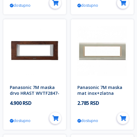
dostupno
dostupno
Panasonic 7M maska
Panasonic 7M maska
drvo HRAST WVTF2847-
mat inox+zlatna
5WW EU2 Thea ULTIMA
WVTF1847-5IM EU2
4.900 RSD
2.785 RSD
Modular
Thea SISTEMA
Modular
dostupno
dostupno