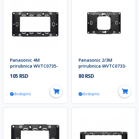
Panasonic 4M
Panasonic 2/3M
prirubnica WVTC0735-
prirubnica WVTC0733-
4NC EU2 Thea Modular
4NC EU2 Thea Modular
105 RSD
80 RSD
dostupno
dostupno