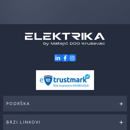
saznaj
prvi
za
naše
akcije
PODRŠKA
BRZI LINKOVI