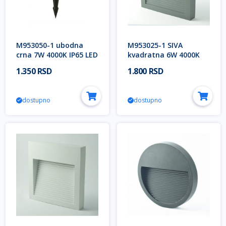
M953050-1 ubodna
M953025-1 SIVA
crna 7W 4000K IP65 LED
kvadratna 6W 4000K
lampa-spoljna SMD
LED lampa-spoljna
1.350 RSD
1.800 RSD
Mitea Lighting
nadgradna IP65 Mitea
Lighting
dostupno
dostupno