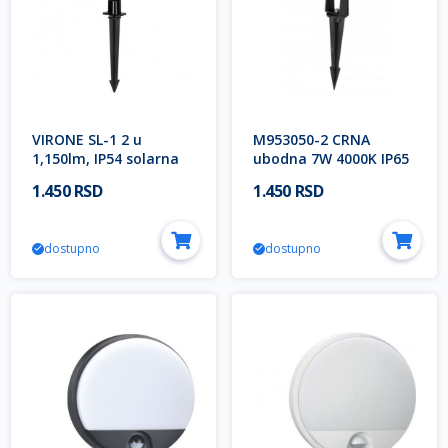
VIRONE SL-1 2 u
M953050-2 CRNA
1,150lm, IP54 solarna
ubodna 7W 4000K IP65
ubodna lampa
LED lampa-spoljna
1.450 RSD
1.450 RSD
3000/6500k WALLIE
COB Mitea Lighting
dostupno
dostupno