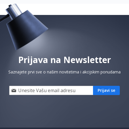
Prijava na Newsletter
Saznajete prvi sve o našim novitetima i akcijskim ponudama
Prijavi
Prijavi se
se
i
saznaj
prvi
za
naše
akcije