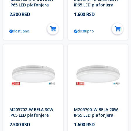
IP65 LED plafonjera
IP65 LED plafonjera
CCT 3000~6500K
CCT 3000~6500K
2.300 RSD
1.600 RSD
300x55mm 3Y Mitea
200x55mm 3Y Mitea
Lighting
Lighting
dostupno
dostupno
M205702-W BELA 30W
M205700-W BELA 20W
IP65 LED plafonjera
IP65 LED plafonjera
CCT 3000~6500K
CCT 3000~6500K
2.300 RSD
1.600 RSD
300x55mm 3Y Mitea
200x55mm 3Y Mitea