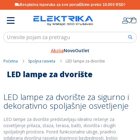
Besplatna isporuka za sve porudžbine preko 10.000 RSD!
Skip
K
to
Content
Akcija
Novo
Outlet
Početna
Spoljna rasveta
LED lampe za dvorište
LED lampe za dvorište
LED lampe za dvorište za sigurno i
dekorativno spoljašnje osvetljenje
LED lampe za dvorište predstavljaju idealno rešenje za
osvetljenje prilaza, staza, terasa, bašti, dvorišta i drugih
spoljašnjih prostora. Pored funkcionalne uloge, pravilno
odabrana dvorišna rasveta doprinosi bezbednosti, boljoj