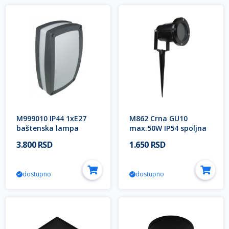
M999010 IP44 1xE27
M862 Crna GU10
baštenska lampa
max.50W IP54 spoljna
Mitea Lighting
lampa ubodna Mitea
3.800 RSD
1.650 RSD
Lighting
dostupno
dostupno