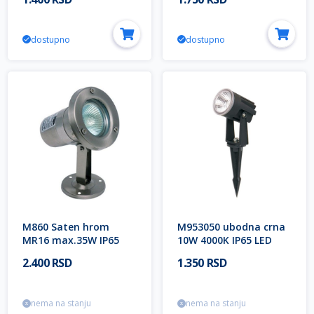
IP65 Mitea Lighting
IP65 Mitea Lighting (25
mes.)
dostupno
dostupno
M860 Saten hrom
M953050 ubodna crna
MR16 max.35W IP65
10W 4000K IP65 LED
spoljna lampa Mitea
lampa-spoljna Mitea
2.400 RSD
1.350 RSD
Lighting
Lighting
nema na stanju
nema na stanju