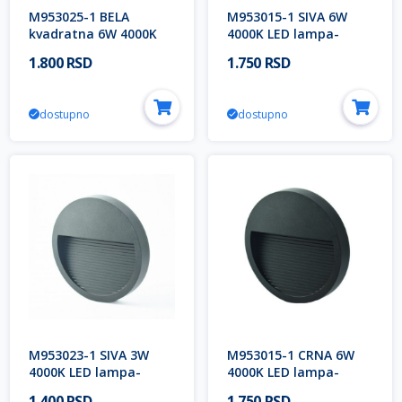
M953025-1 BELA
M953015-1 SIVA 6W
kvadratna 6W 4000K
4000K LED lampa-
LED lampa-spoljna
spoljna nadgradna
1.800 RSD
1.750 RSD
nadgradna IP65 Mitea
IP65 Mitea Lighting (25
Lighting
mes.)
dostupno
dostupno
M953023-1 SIVA 3W
M953015-1 CRNA 6W
4000K LED lampa-
4000K LED lampa-
spoljna nadgradna
spoljna nadgradna
1.400 RSD
1.750 RSD