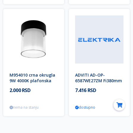
M954010 crna okrugla
ADVITI AD-OP-
9W 4000K plafonska
6587WE27ZM Fi380mm
LED lampa-spoljna
1xE27 max.18W
2.000 RSD
7.416 RSD
nadgradna IP44 Mitea
spoljna lampa kugla
Lighting
IP65 LUNA II
nema na stanju
dostupno