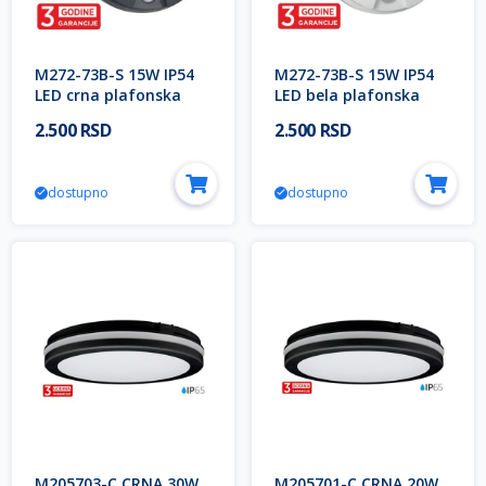
M272-73B-S 15W IP54
M272-73B-S 15W IP54
LED crna plafonska
LED bela plafonska
lampa sa IR senzorom
lampa sa IR senzorom
2.500 RSD
2.500 RSD
pokreta 3Y Mitea
pokreta 3Y Mitea
Lighting
Lighting
dostupno
dostupno
M205703-C CRNA 30W
M205701-C CRNA 20W