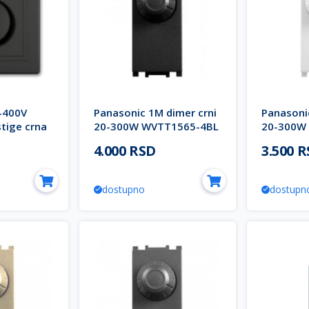
0-400V
Panasonic 1M dimer crni
Panasoni
tige crna
20-300W WVTT1565-4BL
20-300W
EU2 Thea Modular
4WH EU2 
4.000 RSD
3.500 
dostupno
dostupn