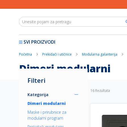
SVI PROIZVODI
Početna
Prekidači i utičnice
Modularna galanterija
Dimeri modularni
Filteri
16
Rezultata
Kategorija
Dimeri modularni
Maske i prirubnice za
modularni program
Prekidači modularni