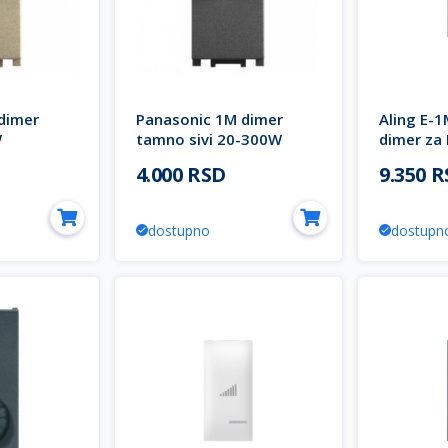
dimer
Panasonic 1M dimer
Aling E-1
W
tamno sivi 20-300W
dimer za
R EU2
WVTT1565-4DG EU2
72205.E1 
4.000 RSD
9.350 
Thea Modular
dostupno
dostupn