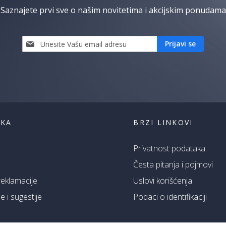
Saznajete prvi sve o našim novitetima i akcijskim ponudama
Prijavi
Prijavi se
se
i
saznaj
prvi
za
naše
akcije
ŠKA
BRZI LINKOVI
Privatnost podataka
Česta pitanja i pojmovi
 reklamacije
Uslovi korišćenja
 i sugestije
Podaci o identifikaciji