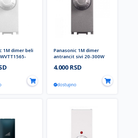
c 1M dimer beli
Panasonic 1M dimer
 WVTT1565-
antrancit sivi 20-300W
Thea Modular
WVTT1565-4AN EU2
RSD
4.000 RSD
Thea Modular
o
dostupno