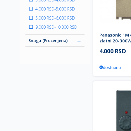
4.000 RSD
-
5.000 RSD
5.000 RSD
-
6.000 RSD
9.000 RSD
-
10.000 RSD
Panasonic 1M 
zlatni 20-300
Snaga (procenjena)
WVTT1565-4D
4.000 RSD
Thea Modular
dostupno