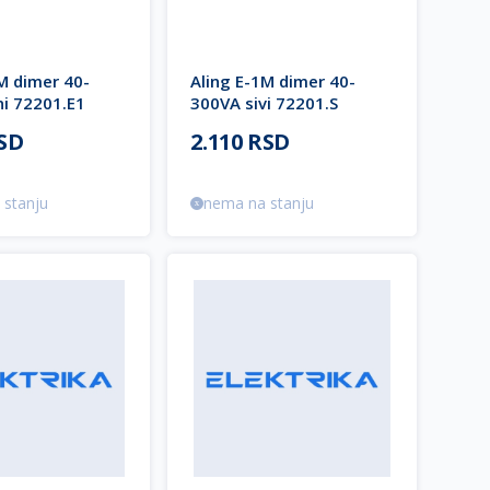
M dimer 40-
Aling E-1M dimer 40-
ni 72201.E1
300VA sivi 72201.S
CE
EXPERIENCE
RSD
2.110 RSD
 stanju
nema na stanju