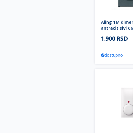
Aling 1M dime
antracit sivi 6
MODE
1.900 RSD
dostupno