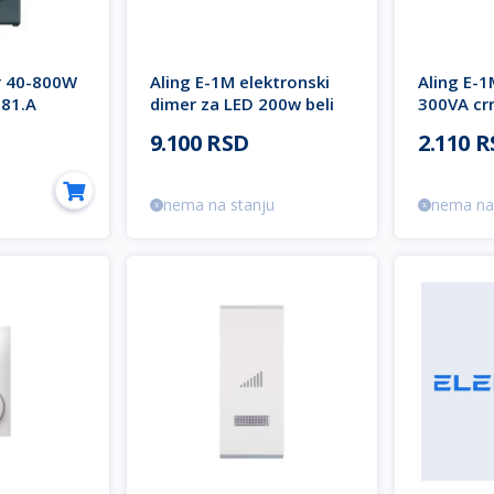
r 40-800W
Aling E-1M elektronski
Aling E-1
681.A
dimer za LED 200w beli
300VA cr
72205.0 EXPERIENCE
EXPERIEN
9.100 RSD
2.110 
nema na stanju
nema na