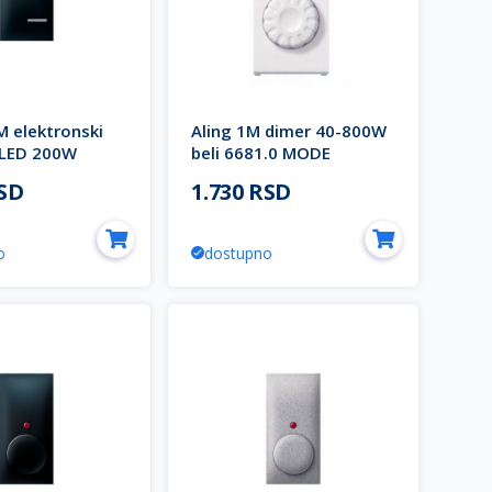
M elektronski
Aling 1M dimer 40-800W
 LED 200W
beli 6681.0 MODE
crni EXPERIENCE
RSD
1.730 RSD
o
dostupno