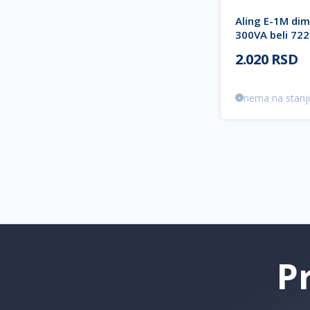
Aling E-1M dim
300VA beli 722
EXPERIENCE
2.020 RSD
nema na stanj
P