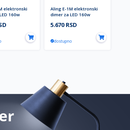
M elektronski
Aling E-1M elektronski
 LED 160w
dimer za LED 160w
ntracit MODE
72208.E1 crni EXPERIENCE
RSD
5.670 RSD
o
dostupno
er