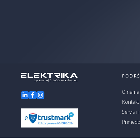
PODR
O nama
Kontakt
Servis i
Primedbe