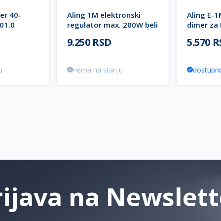
er 40-
Aling 1M elektronski
Aling E-1
01.0
regulator max. 200W beli
dimer za
6674.0 MODE
6675.A a
9.250 RSD
5.570 
u
nema na stanju
dostupn
rijava na Newslett