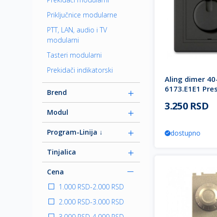
Priključnice modularne
PTT, LAN, audio i TV
modularni
Tasteri modularni
Prekidači indikatorski
Aling dimer 4
6173.E1E1 Pres
Brend
soft
3.250 RSD
Modul
Program-Linija ↓
dostupno
Tinjalica
Cena
1.000 RSD
-
2.000 RSD
2.000 RSD
-
3.000 RSD
3.000 RSD
-
4.000 RSD