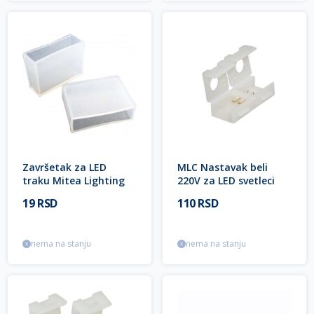
Završetak za LED
MLC Nastavak beli
traku Mitea Lighting
220V za LED svetleci
niz Mitea Lighting
19 RSD
110 RSD
nema na stanju
nema na stanju