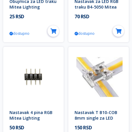
Obujmica za LED traku
Nastavak za LED RGB
Mitea Lighting
traku B4-5050 Mitea
Lighting
25 RSD
70 RSD
dostupno
dostupno
Nastavak 4 pina RGB
Nastavak T B10-COB
Mitea Lighting
8mm single za LED
traku Mitea Lighting
50 RSD
150 RSD