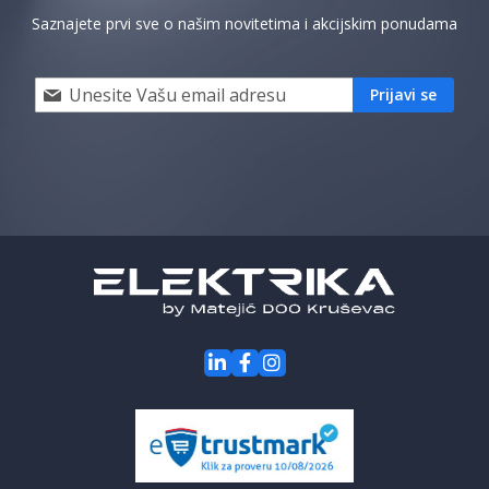
Saznajete prvi sve o našim novitetima i akcijskim ponudama
Prijavi
Prijavi se
se
i
saznaj
prvi
za
naše
akcije