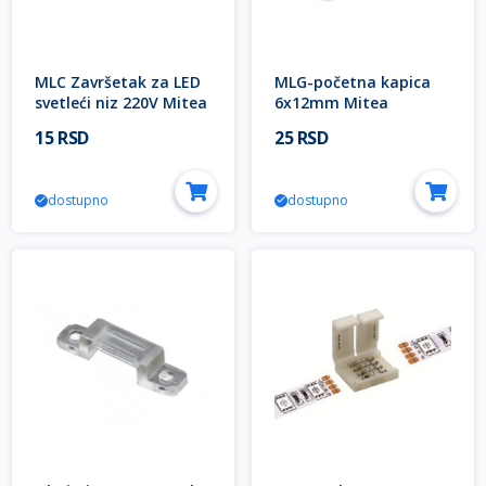
MLC Završetak za LED
MLG-početna kapica
svetleći niz 220V Mitea
6x12mm Mitea
Lighting
Lighting
15 RSD
25 RSD
dostupno
dostupno