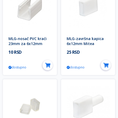
MLG-nosač PVC kraći
MLG-završna kapica
23mm za 6x12mm
6x12mm Mitea
Mitea Lighting
Lighting
10 RSD
25 RSD
dostupno
dostupno