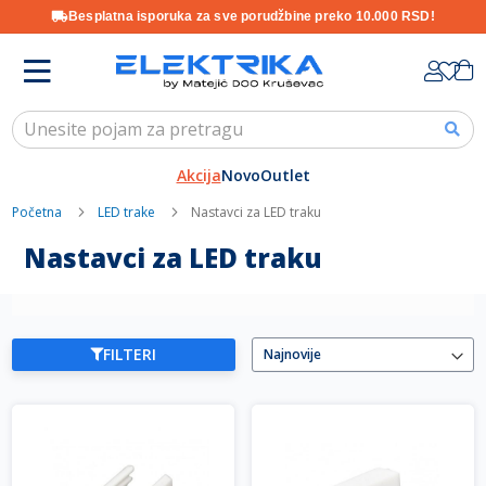
Besplatna isporuka za sve porudžbine preko 10.000 RSD!
Skip
K
to
Content
Akcija
Novo
Outlet
Početna
LED trake
Nastavci za LED traku
Nastavci za LED traku
FILTERI