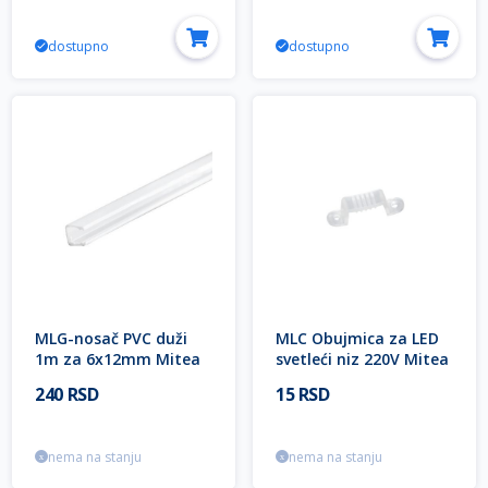
dostupno
dostupno
MLG-nosač PVC duži
MLC Obujmica za LED
1m za 6x12mm Mitea
svetleći niz 220V Mitea
Lighting
Lighting
240 RSD
15 RSD
nema na stanju
nema na stanju