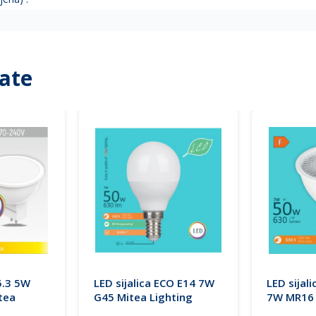
ate
5.3 5W
LED sijalica ECO E14 7W
LED sijal
tea
G45 Mitea Lighting
7W MR16 