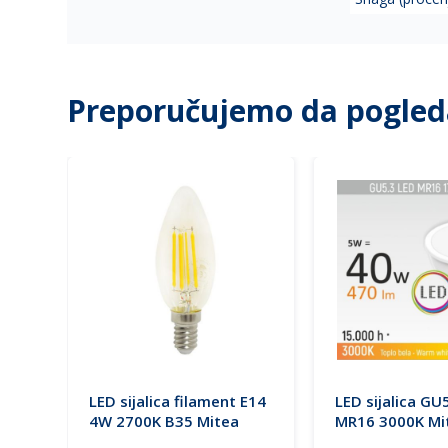
Preporučujemo da pogled
E27
LED sijalica filament E14
LED sijalica GU
a
4W 2700K B35 Mitea
MR16 3000K Mi
Lighting
Lighting