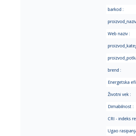
of
barkod :
the
images
proizvod_naziv
gallery
Web naziv :
proizvod_kateg
proizvod_potka
brend :
Energetska ef
Životni vek :
Dimabilnost :
CRI - indeks r
Ugao rasipanja