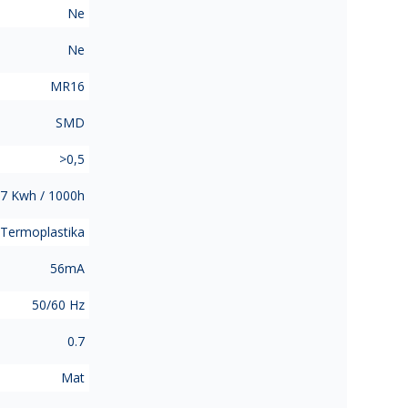
Ne
Ne
MR16
SMD
>0,5
7 Kwh / 1000h
Termoplastika
56mA
50/60 Hz
0.7
Mat