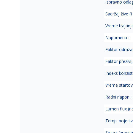
Ispravno odla
Sadržaj žive (H
Vreme trajanj
Napomena :
Faktor odraža
Faktor preživlja
Indeks konzist
Vreme startov
Radni napon :
Lumen flux (no
Temp. boje sve
Snaga (procen