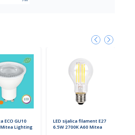
ica ECO GU10
LED sijalica filament E27
LED
Mitea Lighting
6.5W 2700K A60 Mitea
2W 
Lighting