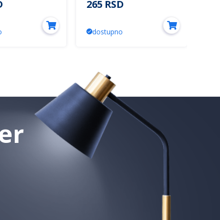
D
265 RSD
19
o
dostupno
d
er