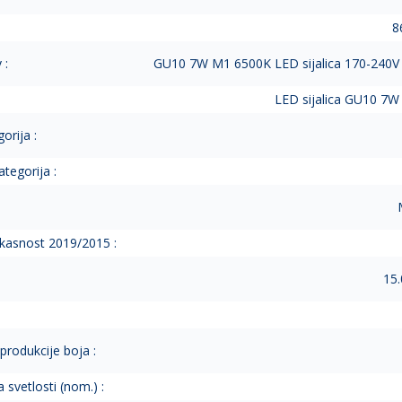
8
 :
GU10 7W M1 6500K LED sijalica 170-240V 
LED sijalica GU10 7W 
orija :
tegorija :
ikasnost 2019/2015 :
15.
eprodukcije boja :
 svetlosti (nom.) :