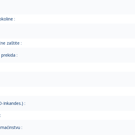
koline :
ne zaštite :
prekida :
D-Inkandes.) :
:
maćinstvu :