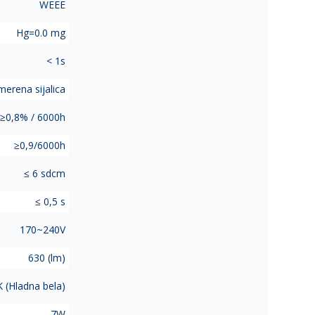
WEEE
Hg=0.0 mg
< 1s
erena sijalica
≥0,8% / 6000h
≥0,9/6000h
≤ 6 sdcm
≤ 0,5 s
170~240V
630 (lm)
 (Hladna bela)
7W