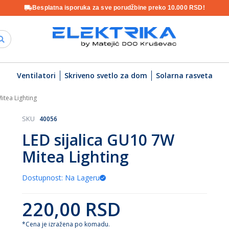
Besplatna isporuka za sve porudžbine preko 10.000 RSD!
Ventilatori
Skriveno svetlo za dom
Solarna rasveta
itea Lighting
SKU
40056
LED sijalica GU10 7W
Mitea Lighting
Dostupnost: Na Lageru
220,00 RSD
*Cena je izražena po komadu.