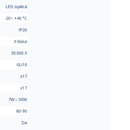
LED sijalica
-20~ +40 °C
IP20
II klasa
30.000 X
GU10
x17
x17
7W⇔50W
80-90
Da