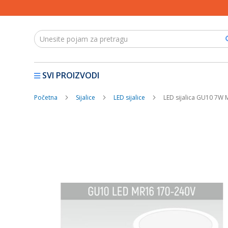
SVI PROIZVODI
Početna
Sijalice
LED sijalice
LED sijalica GU10 7W M
Skip
to
the
end
of
the
images
gallery