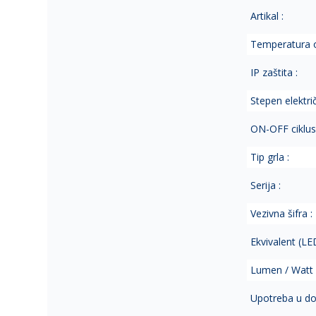
Artikal :
Temperatura o
IP zaštita :
Stepen električ
ON-OFF ciklus 
Tip grla :
Serija :
Vezivna šifra :
Ekvivalent (LE
Lumen / Watt 
Upotreba u do