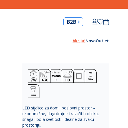
Skip
Korpa
B2B
to
Content
Akcija!
Novo
Outlet
LED sijalice za dom i poslovni prostor –
ekonomične, dugotrajne i različitih oblika,
snaga i boja svetlosti. Idealne za svaku
prostoriju.