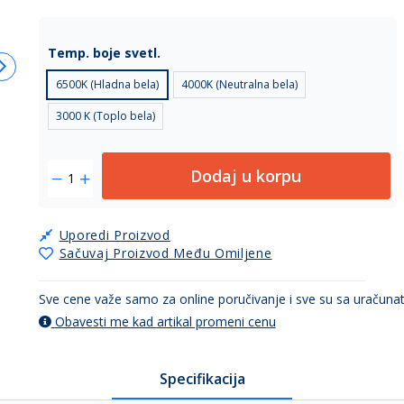
Temp. boje svetl.
6500K (Hladna bela)
4000K (Neutralna bela)
3000 K (Toplo bela)
Dodaj u korpu
Uporedi Proizvod
Sačuvaj Proizvod Među Omiljene
Sve cene važe samo za online poručivanje i sve su sa uračun
Obavesti me kad artikal promeni cenu
Specifikacija