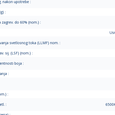
g. nakon upotrebe :
g) :
a zagrev. do 60% (nom.) :
Usm
vanja svetlosnog toka (LLMF) nom. :
v. sij. (LSF) (nom.) :
entnosti boja :
anja :
m.) :
tl. :
6500K
jena) :