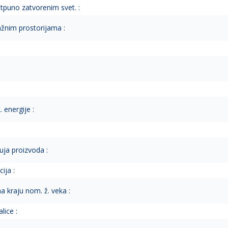
tpuno zatvorenim svet. :
ažnim prostorijama :
 energije :
uja proizvoda :
ija :
 kraju nom. ž. veka :
lice :