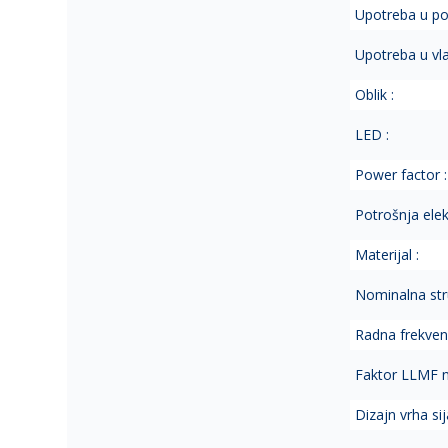
Upotreba u po
Upotreba u vl
Oblik :
LED :
Power factor :
Potrošnja elek.
Materijal :
Nominalna str
Radna frekvenc
Faktor LLMF na
Dizajn vrha sija