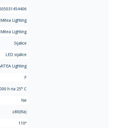
605031454406
Mitea Lighting
Mitea Lighting
Sijalice
LED sijalice
MITEA Lighting
F
000 h na 25° C
Ne
≥80(Ra)
110º