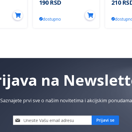
190 RSD
210 RS
dostupno
dostupn
rijava na Newslett
Saznajete prvi sve o našim novitetima i akcijskim ponudama
Prijavi
Prijavi se
se
i