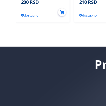
200 RSD
210 RSD
dostupno
dostupno
P