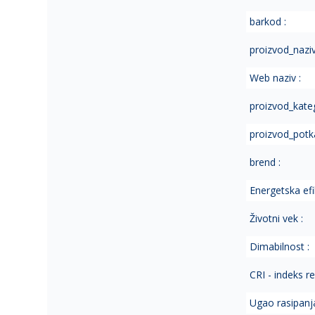
of
barkod :
the
images
proizvod_naziv
gallery
Web naziv :
proizvod_kateg
proizvod_potka
brend :
Energetska ef
Životni vek :
Dimabilnost :
CRI - indeks r
Ugao rasipanja