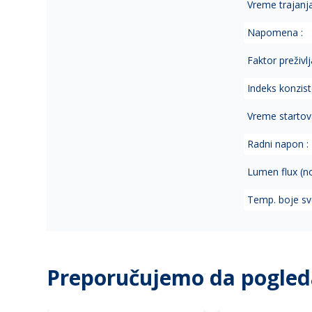
Vreme trajanj
Napomena :
Faktor preživlja
Indeks konzist
Vreme startov
Radni napon :
Lumen flux (no
Temp. boje sve
Preporučujemo da pogled