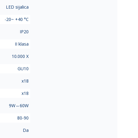
LED sijalica
-20~ +40 °C
IP20
II klasa
10.000 X
GU10
x18
x18
9W⇔60W
80-90
Da