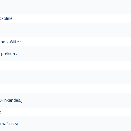
koline :
ne zaštite :
prekida :
D-Inkandes.) :
:
maćinstvu :