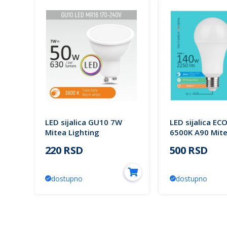
0
LED sijalica GU10 7W
LED sijalica EC
Mitea Lighting
6500K A90 Mit
Lighting
220 RSD
500 RSD
dostupno
dostupno