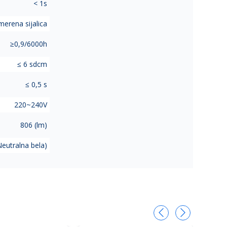
< 1s
erena sijalica
≥0,9/6000h
≤ 6 sdcm
≤ 0,5 s
220~240V
806 (lm)
eutralna bela)