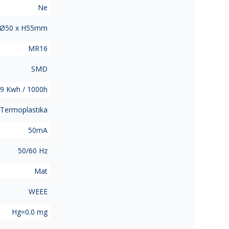
Ne
Ø50 x H55mm
MR16
SMD
9 Kwh / 1000h
Termoplastika
50mA
50/60 Hz
Mat
WEEE
Hg=0.0 mg