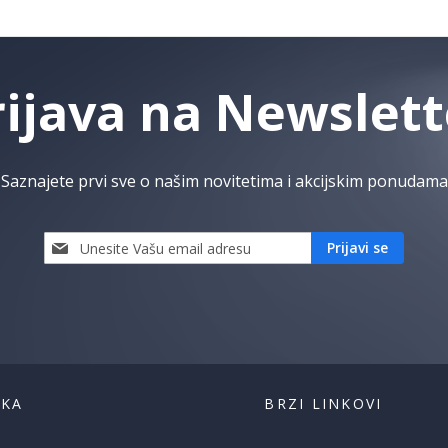
rijava na Newslett
Saznajete prvi sve o našim novitetima i akcijskim ponudama
Prijavi
Prijavi se
se
i
saznaj
prvi
za
naše
akcije
ŠKA
BRZI LINKOVI