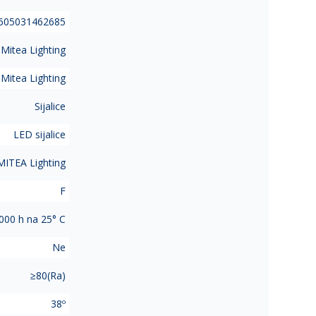
605031462685
itea Lighting
Mitea Lighting
Sijalice
LED sijalice
MITEA Lighting
F
000 h na 25° C
Ne
≥80(Ra)
38º