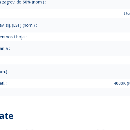
a zagrev. do 60% (nom.) :
Usm
v. sij. (LSF) (nom.) :
entnosti boja :
anja :
m.) :
tl. :
4000K (N
ate