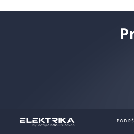
P
PODR