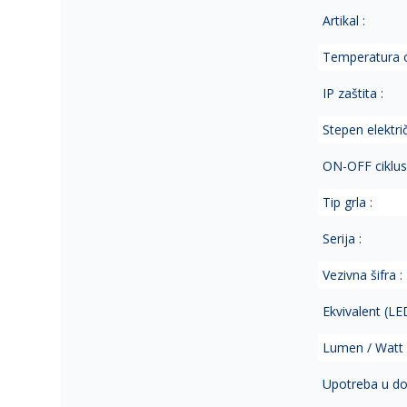
Artikal :
Temperatura o
IP zaštita :
Stepen električ
ON-OFF ciklus 
Tip grla :
Serija :
Vezivna šifra :
Ekvivalent (LE
Lumen / Watt 
Upotreba u do