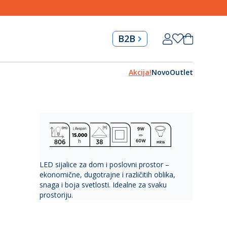
Skip
Korpa
B2B
to
Content
Akcija!
Novo
Outlet
LED sijalice za dom i poslovni prostor –
ekonomične, dugotrajne i različitih oblika,
snaga i boja svetlosti. Idealne za svaku
prostoriju.