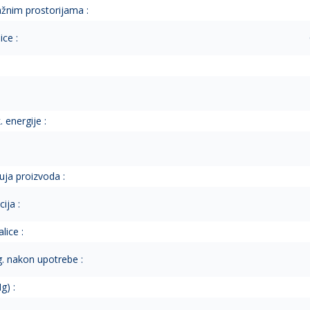
ažnim prostorijama :
ice :
 energije :
uja proizvoda :
ija :
lice :
g. nakon upotrebe :
g) :