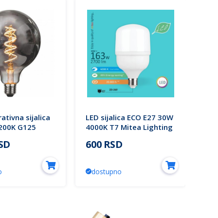
ativna sijalica
LED sijalica ECO E27 30W
LED
200K G125
4000K T7 Mitea Lighting
4W 
hting
Lig
RSD
600 RSD
60
o
dostupno
d