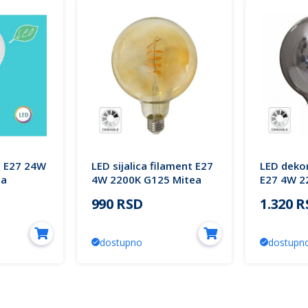
O E27 24W
LED sijalica filament E27
LED dekor
ea
4W 2200K G125 Mitea
E27 4W 2
Lighting
Mitea Lig
990 RSD
1.320 
dostupno
dostupn