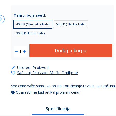
Temp. boje svetl.
4000K (Neutralna bela)
6500K (Hladna bela)
3000 K (Toplo bela)
Dodaj u korpu
Uporedi Proizvod
Sačuvaj Proizvod Među Omiljene
Sve cene važe samo za online poručivanje i sve su sa uračun
Obavesti me kad artikal promeni cenu
Specifikacija