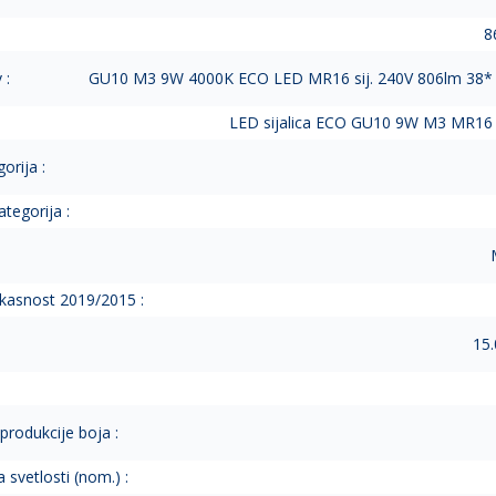
8
 :
GU10 M3 9W 4000K ECO LED MR16 sij. 240V 806lm 38* M
LED sijalica ECO GU10 9W M3 MR16 
orija :
tegorija :
ikasnost 2019/2015 :
15.
eprodukcije boja :
 svetlosti (nom.) :