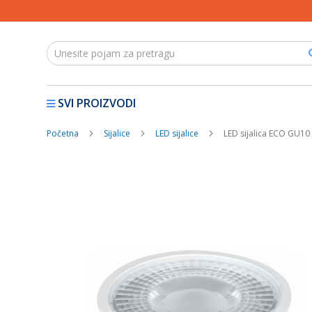
SVI PROIZVODI
Početna
Sijalice
LED sijalice
LED sijalica ECO GU10
Skip
to
the
end
of
the
images
gallery