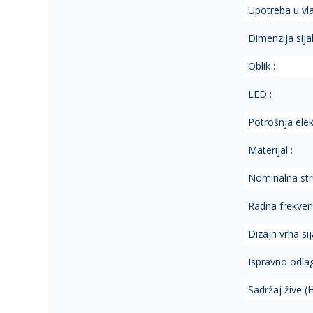
Upotreba u vl
Dimenzija sijal
Oblik :
LED :
Potrošnja elek.
Materijal :
Nominalna str
Radna frekvenc
Dizajn vrha sija
Ispravno odla
Sadržaj žive (H