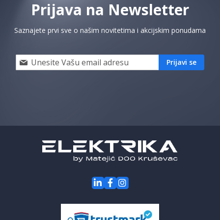
Prijava na Newsletter
Saznajete prvi sve o našim novitetima i akcijskim ponudama
Prijavi
Prijavi se
se
i
saznaj
prvi
za
naše
akcije