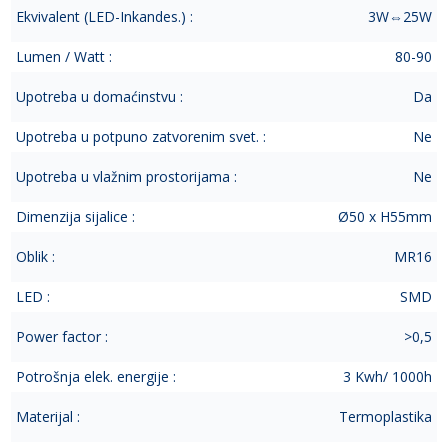
Ekvivalent (LED-Inkandes.) :
3W⇔25W
Lumen / Watt :
80-90
Upotreba u domaćinstvu :
Da
Upotreba u potpuno zatvorenim svet. :
Ne
Upotreba u vlažnim prostorijama :
Ne
Dimenzija sijalice :
Ø50 x H55mm
Oblik :
MR16
LED :
SMD
Power factor :
>0,5
Potrošnja elek. energije :
3 Kwh/ 1000h
Materijal :
Termoplastika