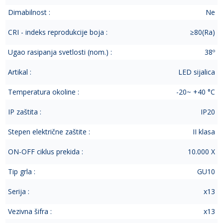
Dimabilnost :
Ne
CRI - indeks reprodukcije boja :
≥80(Ra)
Ugao rasipanja svetlosti (nom.) :
38º
Artikal :
LED sijalica
Temperatura okoline :
-20~ +40 °C
IP zaštita :
IP20
Stepen električne zaštite :
II klasa
ON-OFF ciklus prekida :
10.000 X
Tip grla :
GU10
Serija :
x13
Vezivna šifra :
x13