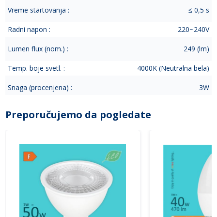
Vreme startovanja :
≤ 0,5 s
Radni napon :
220~240V
Lumen flux (nom.) :
249 (lm)
Temp. boje svetl. :
4000K (Neutralna bela)
Snaga (procenjena) :
3W
Preporučujemo da pogledate