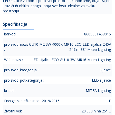
LED sijalice za dom i poslovni prostor – ekonomične, dugotrajne
i različitih oblika, snaga i boja svetlosti. Idealne za svaku
prostoriju.
Specifikacija
barkod :
8605031458015
proizvod_naziv
GU10 M2 3W 4000K MR16 ECO LED sijalica 240V
:
249lm 38° Mitea Lighting
Web naziv :
LED sijalica ECO GU10 3W MR16 Mitea Lighting
proizvod_kategorija :
Sijalice
proizvod_potkategorija :
LED sijalice
brend :
MITEA Lighting
Energetska efikasnost 2019/2015 :
F
Životni vek :
20.000 h na 25° C