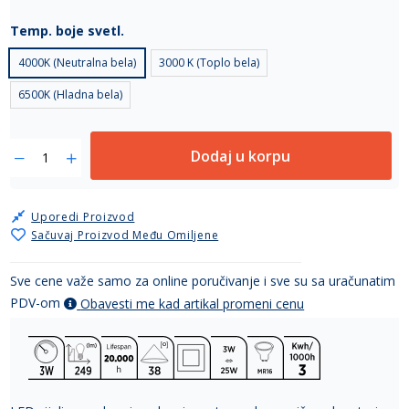
Temp. boje svetl.
4000K (Neutralna bela)
3000 K (Toplo bela)
6500K (Hladna bela)
Dodaj u korpu
Uporedi Proizvod
Sačuvaj Proizvod Među Omiljene
Sve cene važe samo za online poručivanje i sve su sa uračunatim
PDV-om
Obavesti me kad artikal promeni cenu