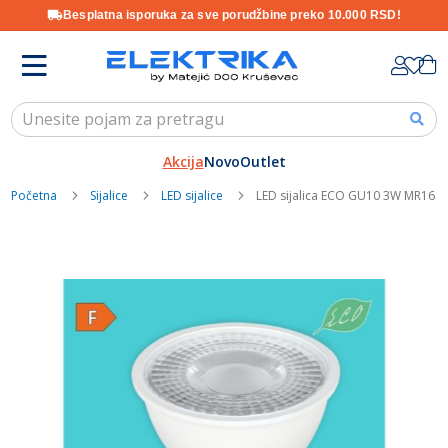
Besplatna isporuka za sve porudžbine preko 10.000 RSD!
Skip
K
to
Content
Akcija
Novo
Outlet
Početna
Sijalice
LED sijalice
LED sijalica ECO GU10 3W MR16 Mi
Skip
to
the
end
of
the
images
gallery