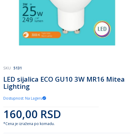
Skip
SKU
5131
to
LED sijalica ECO GU10 3W MR16 Mitea
the
Lighting
beginning
of
the
Dostupnost: Na Lageru
images
gallery
160,00 RSD
*Cena je izražena po komadu.