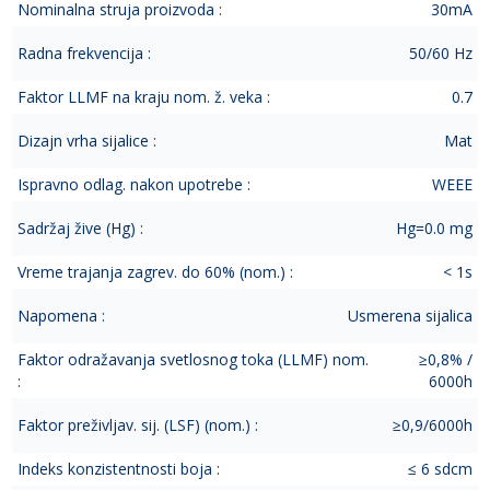
Nominalna struja proizvoda :
30mA
Radna frekvencija :
50/60 Hz
Faktor LLMF na kraju nom. ž. veka :
0.7
Dizajn vrha sijalice :
Mat
Ispravno odlag. nakon upotrebe :
WEEE
Sadržaj žive (Hg) :
Hg=0.0 mg
Vreme trajanja zagrev. do 60% (nom.) :
< 1s
Napomena :
Usmerena sijalica
Faktor odražavanja svetlosnog toka (LLMF) nom.
≥0,8% /
:
6000h
Faktor preživljav. sij. (LSF) (nom.) :
≥0,9/6000h
Indeks konzistentnosti boja :
≤ 6 sdcm