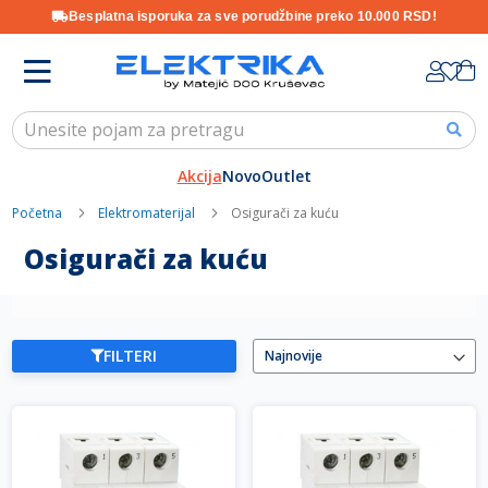
Besplatna isporuka za sve porudžbine preko 10.000 RSD!
Skip
K
to
Content
Akcija
Novo
Outlet
Početna
Elektromaterijal
Osigurači za kuću
Osigurači za kuću
FILTERI