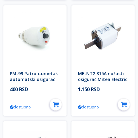
PM-99 Patron-umetak
ME-NT2 315A nožasti
automatski osigurač
osigurač Mitea Electric
25A D-II 500V S101
400 RSD
1.150 RSD
Mitea Electric
dostupno
dostupno