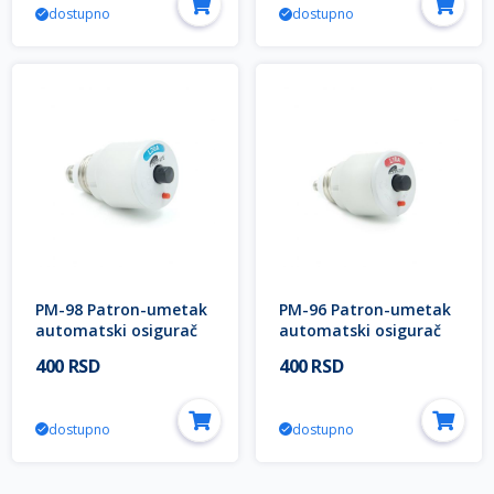
dostupno
dostupno
PM-98 Patron-umetak
PM-96 Patron-umetak
automatski osigurač
automatski osigurač
20A D-II 500V S101
10A D-II 500V S101
400 RSD
400 RSD
Mitea Electric
Mitea Electric
dostupno
dostupno