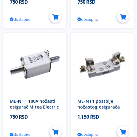
750 RSD
750 RSD
dostupno
dostupno
ME-NT1 100A nožasti
ME-NT1 postolje
osigurač Mitea Electric
nožastog osigurača
50-250A Mitea Electric
750 RSD
1.150 RSD
dostupno
dostupno