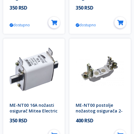
350 RSD
350 RSD
dostupno
dostupno
ME-NT00 16A nožasti
ME-NT00 postolje
osigurač Mitea Electric
nožastog osigurača 2-
160A Mitea Electric
350 RSD
400 RSD