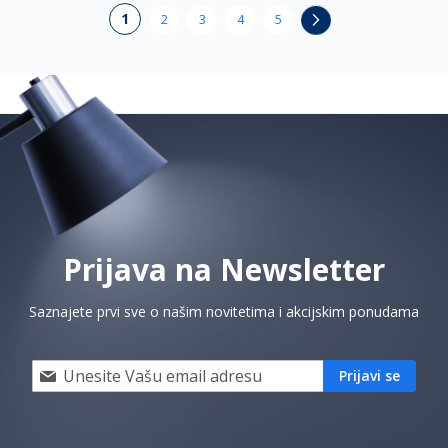
Page
You're
1
Page
Page
Page
Page
Page
Sledeće
2
3
4
5
currently
reading
page
Prijava na Newsletter
Saznajete prvi sve o našim novitetima i akcijskim ponudama
Prijavi
Prijavi se
se
i
saznaj