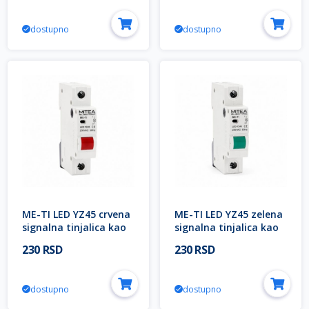
dostupno
dostupno
ME-TI LED YZ45 crvena
ME-TI LED YZ45 zelena
signalna tinjalica kao
signalna tinjalica kao
a.o. za DIN šinu Mitea
a.o. za DIN šinu Mitea
230 RSD
230 RSD
Electric
Electric
dostupno
dostupno