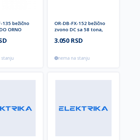
-135 bežično
OR-DB-FX-152 bežično
ADO ORNO
zvono DC sa 58 tona,
400m domet TORINO 2
RSD
3.050 RSD
ORNO
 stanju
nema na stanju