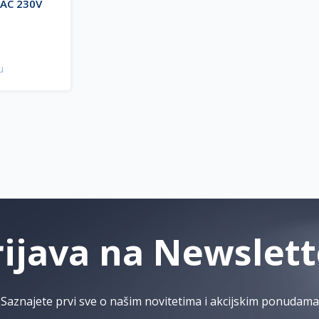
 AC 230V
GA AC
u
rijava na Newslett
Saznajete prvi sve o našim novitetima i akcijskim ponudama