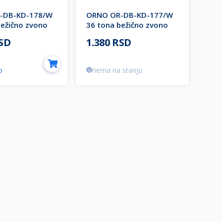
-DB-KD-178/W
ORNO OR-DB-KD-177/W
bežično zvono
36 tona bežično zvono
150m belo TULO
DC 150m belo TULO DC
RSD
1.380 RSD
o
nema na stanju