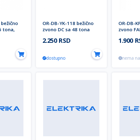
 bežično
OR-DB-YK-118 bežično
OR-DB-KF
6 tona,
zvono DC sa 48 tona
zvono F
ALYPSO II
IP44, 100m domet OPERA
2.250 RSD
1.900 
ORNO
dostupno
nema na