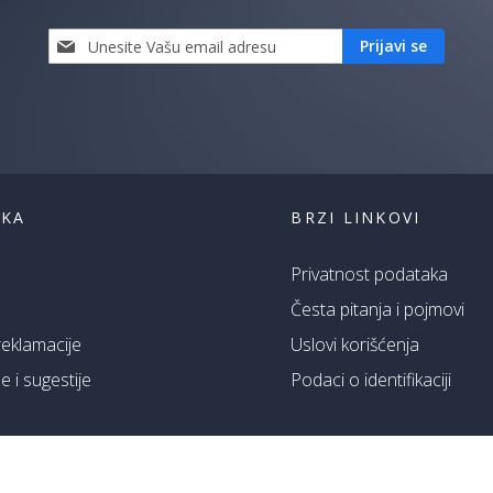
Prijavi
Prijavi se
se
i
saznaj
prvi
za
naše
akcije
ŠKA
BRZI LINKOVI
Privatnost podataka
Česta pitanja i pojmovi
 reklamacije
Uslovi korišćenja
 i sugestije
Podaci o identifikaciji