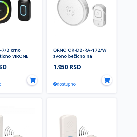
7/B crno
ORNO OR-DB-RA-172/W
žicno VIRONE
zvono bežicno na
baterije ENTIKO AC
RSD
1.950 RSD
o
dostupno