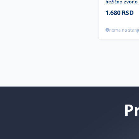
bežično zvono
200m crno EN
1.680 RSD
nema na stanj
P