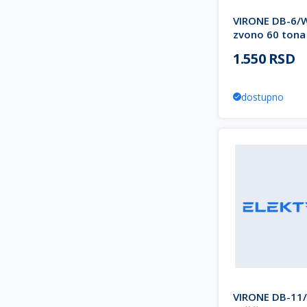
VIRONE DB-6/W
zvono 60 tona
belo 300m PEL
1.550 RSD
dostupno
VIRONE DB-11/