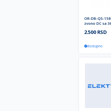
OR-DB-QS-158
zvono DC sa 3
300m domet C
2.500 RSD
ORNO
dostupno