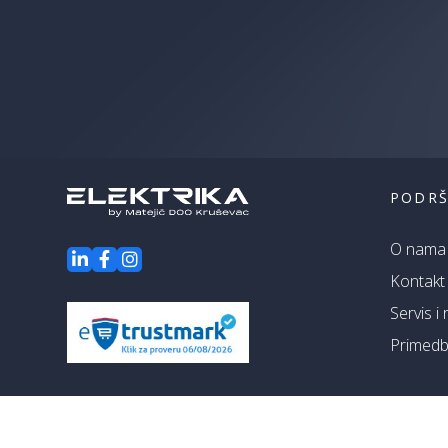
PODR
O nama
Kontakt
Servis i
Primedbe