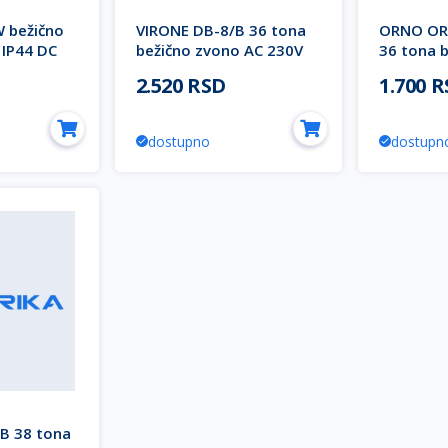
 bežično
VIRONE DB-8/B 36 tona
ORNO OR
 IP44 DC
bežično zvono AC 230V
36 tona 
A
200m crno TELERO AC
AC 230V 
2.520 RSD
1.700 
AC
dostupno
dostupn
B 38 tona