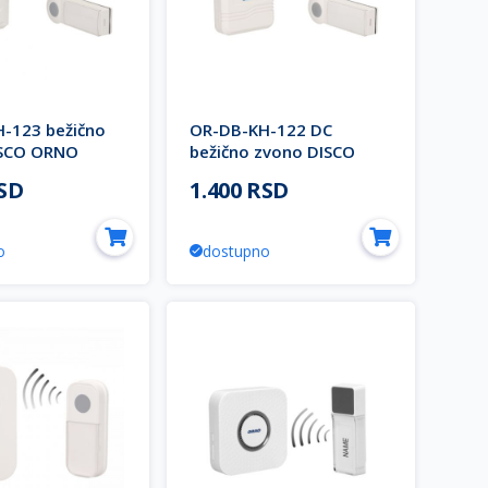
-123 bežično
OR-DB-KH-122 DC
ISCO ORNO
bežično zvono DISCO
ORNO
RSD
1.400 RSD
o
dostupno