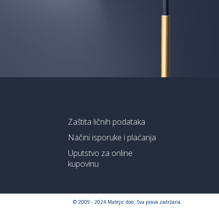
Zaštita ličnih podataka
Načini isporuke i plaćanja
Uputstvo za online
kupovinu
© 2009 - 2024 Matejić doo. Sva prava zadržana.