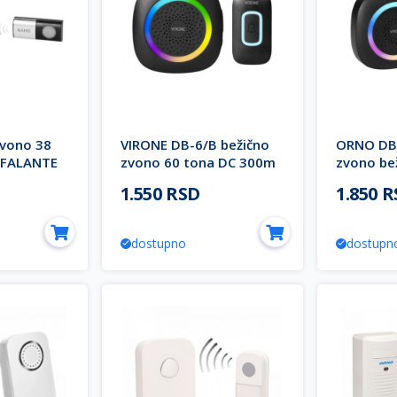
zvono 38
VIRONE DB-6/B bežično
ORNO DB-
 FALANTE
zvono 60 tona DC 300m
zvono be
PELA
1.550 RSD
1.850 
dostupno
dostupn