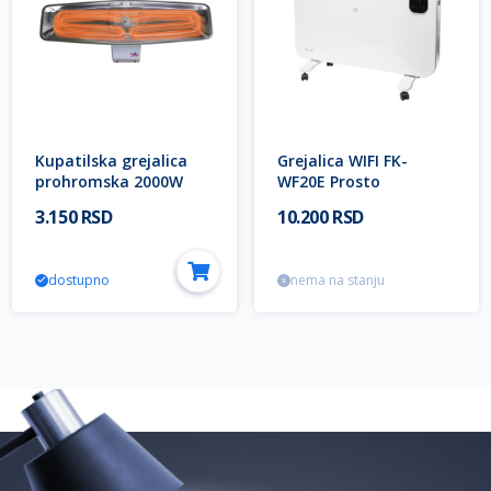
Kupatilska grejalica
Grejalica WIFI FK-
prohromska 2000W
WF20E Prosto
3.150 RSD
10.200 RSD
dostupno
nema na stanju