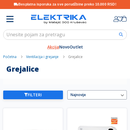
Besplatna isporuka za sve porudžbine preko 10.000 RSD!
Skip
K
to
Content
Akcija
Novo
Outlet
Početna
Ventilacija i grejanje
Grejalice
Grejalice
FILTERI