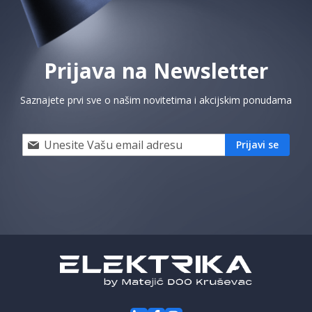
Prijava na Newsletter
Saznajete prvi sve o našim novitetima i akcijskim ponudama
Prijavi
Prijavi se
se
i
saznaj
prvi
za
naše
akcije