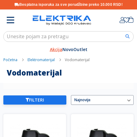
Besplatna isporuka za sve porudžbine preko 10.000 RSD!
Skip
K
to
Content
Akcija
Novo
Outlet
Početna
Elektromaterijal
Vodomaterijal
Vodomaterijal
FILTERI