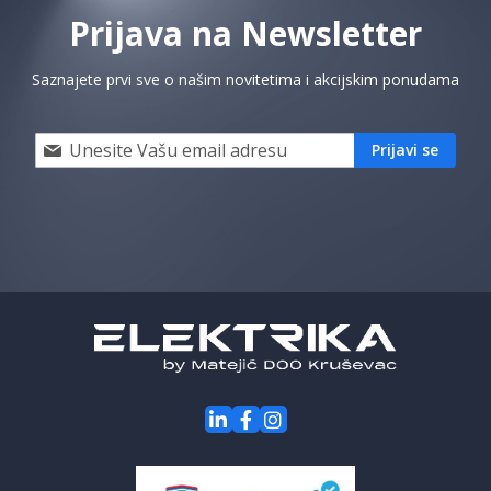
Prijava na Newsletter
Saznajete prvi sve o našim novitetima i akcijskim ponudama
Prijavi
Prijavi se
se
i
saznaj
prvi
za
naše
akcije