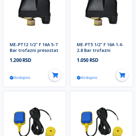
ME-PT12 1/2" F 16A 5-7
ME-PT5 1/2" F 16A 1.4-
Bar trofazni presostat
2.8 Bar trofazni
za vodu i vazduh IP54
presostat za vodu i
1.200 RSD
1.050 RSD
(tlačna vazdušna
vazduh IP54 (tlačna
sklopka) Mitea Electric
vazdušna sklopka)
Mitea Electric
dostupno
dostupno