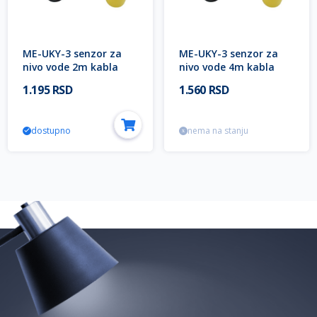
ME-UKY-3 senzor za
ME-UKY-3 senzor za
nivo vode 2m kabla
nivo vode 4m kabla
16(8)A IP68 Mitea
16(8)A IP68 Mitea
1.195 RSD
1.560 RSD
Electric
Electric
dostupno
nema na stanju