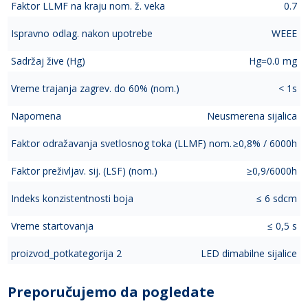
Faktor LLMF na kraju nom. ž. veka
0.7
Ispravno odlag. nakon upotrebe
WEEE
Sadržaj žive (Hg)
Hg=0.0 mg
Vreme trajanja zagrev. do 60% (nom.)
< 1s
Napomena
Neusmerena sijalica
Faktor odražavanja svetlosnog toka (LLMF) nom.
≥0,8% / 6000h
Faktor preživljav. sij. (LSF) (nom.)
≥0,9/6000h
Indeks konzistentnosti boja
≤ 6 sdcm
Vreme startovanja
≤ 0,5 s
proizvod_potkategorija 2
LED dimabilne sijalice
Preporučujemo da pogledate