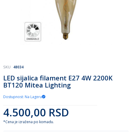
Skip
SKU
48034
to
LED sijalica filament E27 4W 2200K
the
BT120 Mitea Lighting
beginning
of
the
Dostupnost: Na Lageru
images
gallery
4.500,00 RSD
*Cena je izražena po komadu.