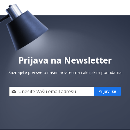
Prijava na Newsletter
Saznajete prvi sve o našim novitetima i akcijskim ponudama
Prijavi
Prijavi se
se
i
saznaj
prvi
za
naše
akcije