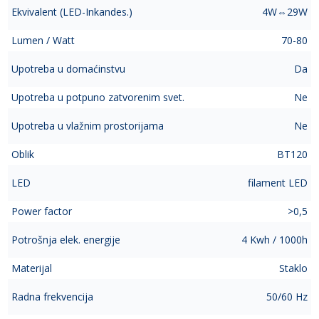
Ekvivalent (LED-Inkandes.)
4W⇔29W
Lumen / Watt
70-80
Upotreba u domaćinstvu
Da
Upotreba u potpuno zatvorenim svet.
Ne
Upotreba u vlažnim prostorijama
Ne
Oblik
BT120
LED
filament LED
Power factor
>0,5
Potrošnja elek. energije
4 Kwh / 1000h
Materijal
Staklo
Radna frekvencija
50/60 Hz