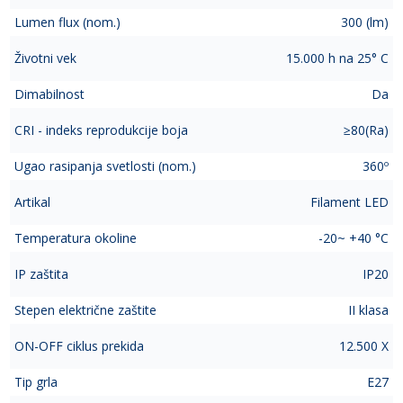
Lumen flux (nom.)
300 (lm)
Životni vek
15.000 h na 25° C
Dimabilnost
Da
CRI - indeks reprodukcije boja
≥80(Ra)
Ugao rasipanja svetlosti (nom.)
360º
Artikal
Filament LED
Temperatura okoline
-20~ +40 °C
IP zaštita
IP20
Stepen električne zaštite
II klasa
ON-OFF ciklus prekida
12.500 X
Tip grla
E27