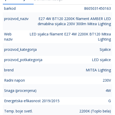
barkod
8605031450163
proizvod_naziv
E27 4W BT120 2200K filament AMBER LED
dimabilna sijalica 230V 300lm Mitea Lighting
Web
LED sijalica filament E27 4W 2200K BT120 Mitea
naziv
Lighting
proizvod_kategorija
Sijalice
proizvod_potkategorija
LED sijalice
brend
MITEA Lighting
Radni napon
230V
Snaga (procenjena)
4W
Energetska efikasnost 2019/2015
G
Temp. boje svetl.
2200K (Toplo bela)