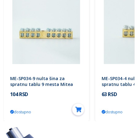
ME-SP034-9 nulta šina za
ME-SP034-4 nulta
spratnu tablu 9 mesta Mitea
spratnu tablu 4
Electric
Electric
104 RSD
63 RSD
dostupno
dostupno