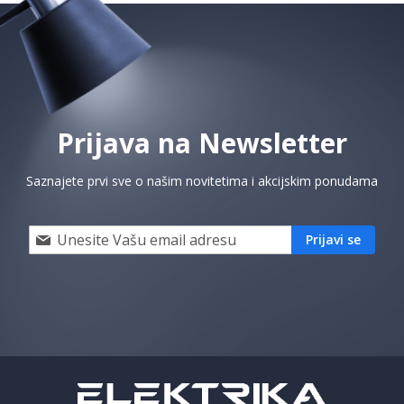
Prijava na Newsletter
Saznajete prvi sve o našim novitetima i akcijskim ponudama
Prijavi
Prijavi se
se
i
saznaj
prvi
za
naše
akcije