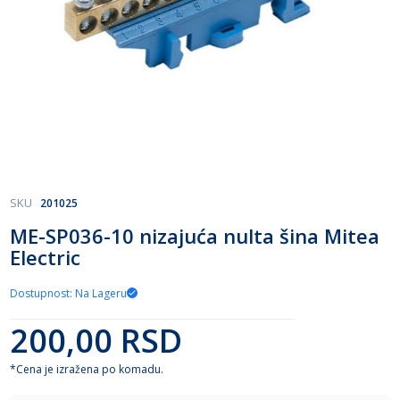
Skip
SKU
201025
to
ME-SP036-10 nizajuća nulta šina Mitea
the
Electric
beginning
of
the
Dostupnost: Na Lageru
images
gallery
200,00 RSD
*Cena je izražena po komadu.