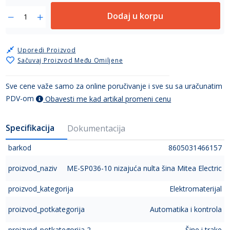
Dodaj u korpu
Uporedi Proizvod
Sačuvaj Proizvod Među Omiljene
Sve cene važe samo za online poručivanje i sve su sa uračunatim
PDV-om
Obavesti me kad artikal promeni cenu
Specifikacija
Dokumentacija
barkod
8605031466157
proizvod_naziv
ME-SP036-10 nizajuća nulta šina Mitea Electric
proizvod_kategorija
Elektromaterijal
proizvod_potkategorija
Automatika i kontrola
proizvod_potkategorija 2
Šine i trake