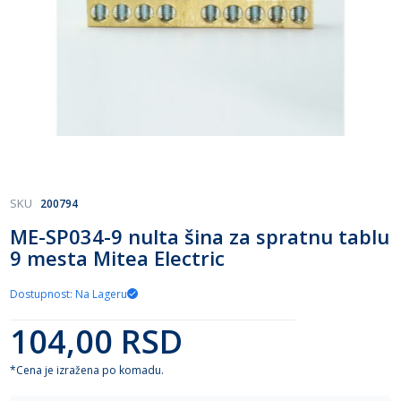
Skip
SKU
200794
to
ME-SP034-9 nulta šina za spratnu tablu
the
9 mesta Mitea Electric
beginning
of
the
Dostupnost: Na Lageru
images
gallery
104,00 RSD
*Cena je izražena po komadu.