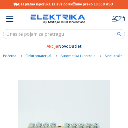
Besplatna isporuka za sve porudžbine preko 10.000 RSD!
Skip
K
to
Content
Akcija
Novo
Outlet
Početna
Elektromaterijal
Automatika i kontrola
Šine i trake
Skip
to
the
end
of
the
images
gallery