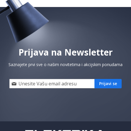
Prijava na Newsletter
Saznajete prvi sve o našim novitetima i akcijskim ponudama
Prijavi
Prijavi se
se
i
saznaj
prvi
za
naše
akcije