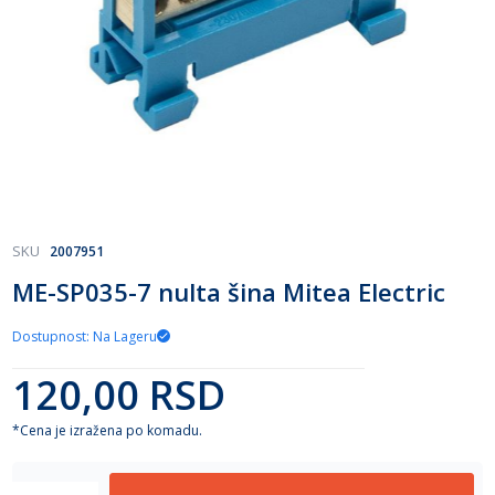
Skip
SKU
2007951
to
ME-SP035-7 nulta šina Mitea Electric
the
beginning
of
Dostupnost: Na Lageru
the
120,00 RSD
images
gallery
*Cena je izražena po komadu.