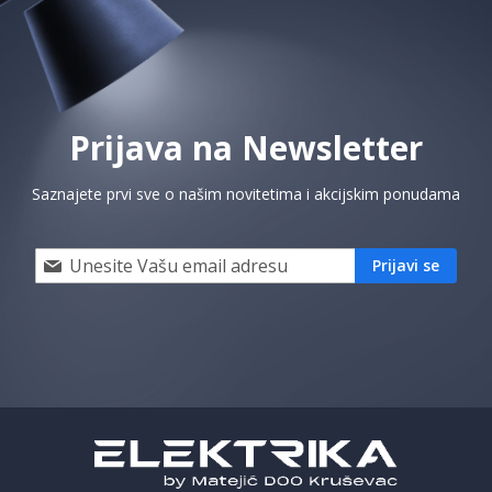
Prijava na Newsletter
Saznajete prvi sve o našim novitetima i akcijskim ponudama
Prijavi
Prijavi se
se
i
saznaj
prvi
za
naše
akcije