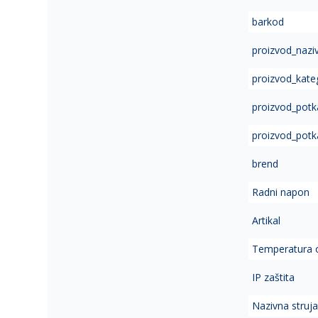
of
barkod
the
images
proizvod_nazi
gallery
proizvod_kate
proizvod_potk
proizvod_potk
brend
Radni napon
Artikal
Temperatura 
IP zaštita
Nazivna struj