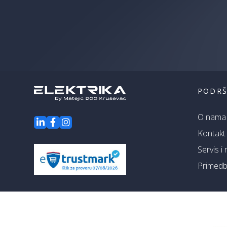
PODR
O nama
Kontakt
Servis i
Primedbe