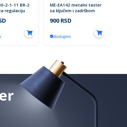
0-2-1-11 BR-2
ME-EA142 metalni taster
ME-
za regulaciju
sa ključem i zadrškom
mot
2 pozicije GO-
N/C Mitea Electric
met
RSD
900 RSD
50
 Mitea Electric
1.5
Ele
o
dostupno
d
er