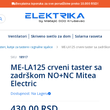
Besplatna isporuka za sve porudžbine preko 10.000 RSD!
Ventilatori
Skriveno svetlo za dom
Solarna rasveta
teri, kutije za tastere i signalne sijalice
ME-LA125 crveni taster sa zadrško
SKU
18917
ME-LA125 crveni taster sa
zadrškom NO+NC Mitea
Electric
Dostupnost: Na Lageru
430,00 RSD