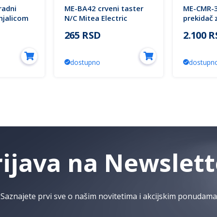
adni
ME-BA42 crveni taster
ME-CMR-3
injalicom
N/C Mitea Electric
prekidač 
ta IP40
kretanja 
265 RSD
2.100 
ON NO/NC
dostupno
dostupn
rijava na Newslett
Saznajete prvi sve o našim novitetima i akcijskim ponudama