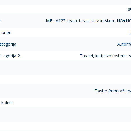
8
v
ME-LA125 crveni taster sa zadrškom NO+NC 
gorija
E
ategorija
Automat
ategorija 2
Tasteri, kutije za tastere i s
Taster (montaža n
okoline
a