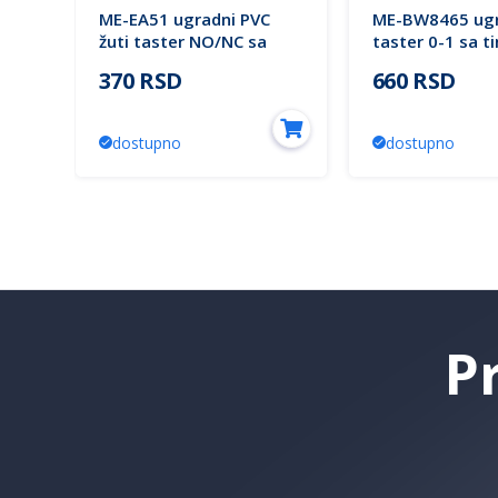
-2
ME-EA51 ugradni PVC
ME-BW8465 ugr
a
žuti taster NO/NC sa
taster 0-1 sa t
tinjalicom IP63 Mitea
za metalna vra
370 RSD
660 RSD
Electric
Mitea Electric
dostupno
dostupno
P