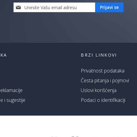
Prijavi
Prijavi se
se
i
saznaj
prvi
za
naše
akcije
ŠKA
BRZI LINKOVI
Privatnost podataka
Česta pitanja i pojmovi
 reklamacije
Uslovi korišćenja
 i sugestije
Podaci o identifikaciji