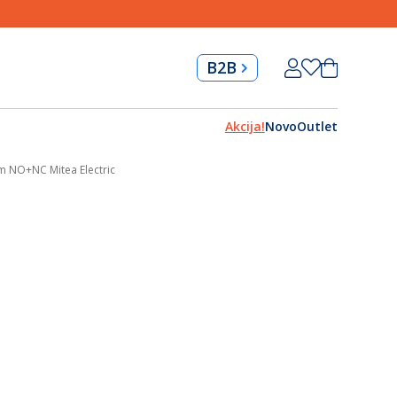
Skip
Korpa
B2B
to
Content
Akcija!
Novo
Outlet
m NO+NC Mitea Electric