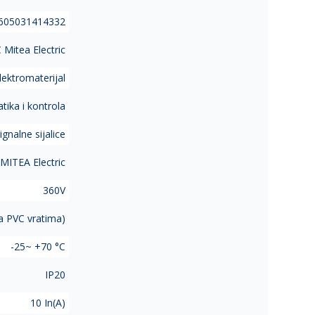
605031414332
Mitea Electric
lektromaterijal
ika i kontrola
ignalne sijalice
MITEA Electric
360V
a PVC vratima)
-25~ +70 °C
IP20
10 In(A)