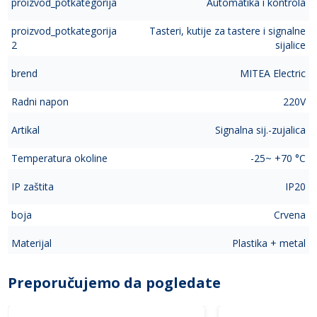
proizvod_potkategorija
Automatika i kontrola
proizvod_potkategorija
Tasteri, kutije za tastere i signalne
2
sijalice
brend
MITEA Electric
Radni napon
220V
Artikal
Signalna sij.-zujalica
Temperatura okoline
-25~ +70 °C
IP zaštita
IP20
boja
Crvena
Materijal
Plastika + metal
Preporučujemo da pogledate