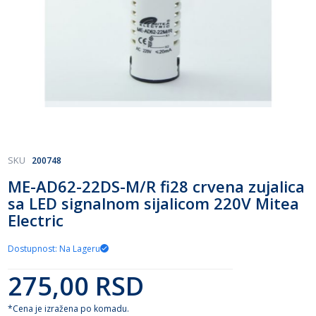
Skip
SKU
200748
to
ME-AD62-22DS-M/R fi28 crvena zujalica
the
sa LED signalnom sijalicom 220V Mitea
beginning
of
Electric
the
images
Dostupnost: Na Lageru
gallery
275,00 RSD
*Cena je izražena po komadu.