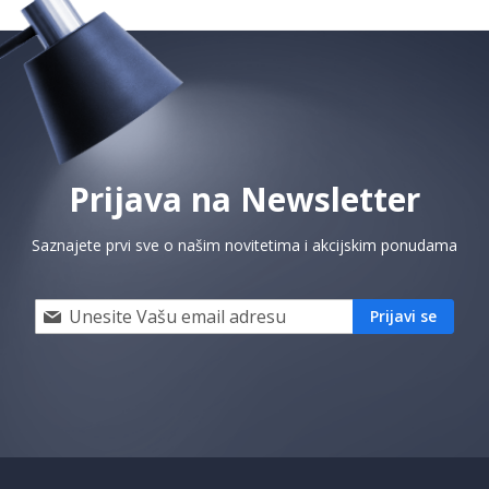
Prijava na Newsletter
Saznajete prvi sve o našim novitetima i akcijskim ponudama
Prijavi
Prijavi se
se
i
saznaj
prvi
za
naše
akcije