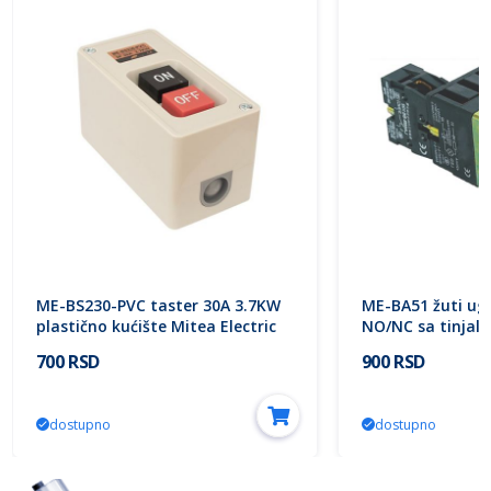
ME-BS230-PVC taster 30A 3.7KW
ME-BA51 žuti ugr
plastično kućište Mitea Electric
NO/NC sa tinjali
Electric
700 RSD
900 RSD
dostupno
dostupno