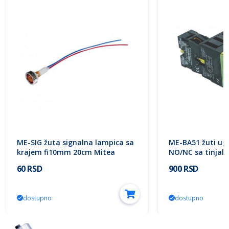
ME-SIG žuta signalna lampica sa
ME-BA51 žuti ugr
krajem fi10mm 20cm Mitea
NO/NC sa tinjali
Electric
Electric
60 RSD
900 RSD
dostupno
dostupno