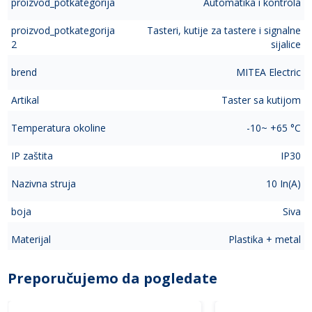
proizvod_potkategorija
Automatika i kontrola
proizvod_potkategorija
Tasteri, kutije za tastere i signalne
2
sijalice
brend
MITEA Electric
Artikal
Taster sa kutijom
Temperatura okoline
-10~ +65 °C
IP zaštita
IP30
Nazivna struja
10 In(A)
boja
Siva
Materijal
Plastika + metal
Preporučujemo da pogledate