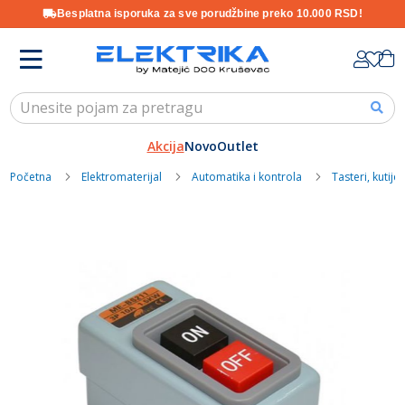
Besplatna isporuka za sve porudžbine preko 10.000 RSD!
Skip
K
to
Content
Akcija
Novo
Outlet
Početna
Elektromaterijal
Automatika i kontrola
Tasteri, kutije 
Skip
to
the
end
of
the
images
gallery