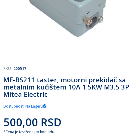
Skip
SKU
200517
to
ME-BS211 taster, motorni prekidač sa
the
metalnim kućištem 10A 1.5KW M3.5 3P
beginning
of
Mitea Electric
the
images
Dostupnost: Na Lageru
gallery
500,00 RSD
*Cena je izražena po komadu.