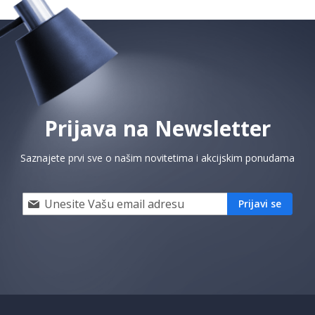
Prijava na Newsletter
Saznajete prvi sve o našim novitetima i akcijskim ponudama
Prijavi
Prijavi se
se
i
saznaj
prvi
za
naše
akcije