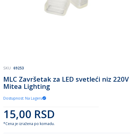
Skip
SKU
69253
to
MLC Završetak za LED svetleći niz 220V
the
Mitea Lighting
beginning
of
the
Dostupnost: Na Lageru
images
gallery
15,00 RSD
*Cena je izražena po komadu.