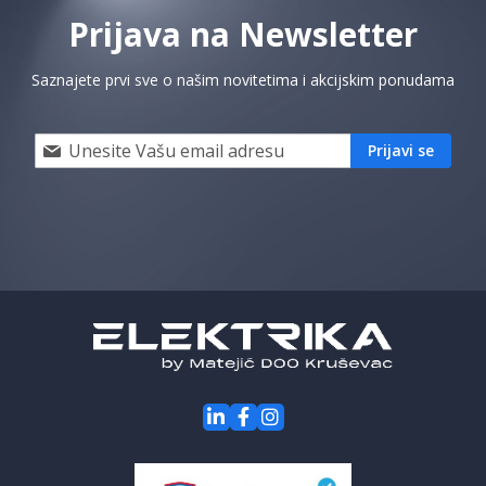
Prijava na Newsletter
Saznajete prvi sve o našim novitetima i akcijskim ponudama
Prijavi
Prijavi se
se
i
saznaj
prvi
za
naše
akcije