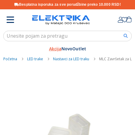
Besplatna isporuka za sve porudžbine preko 10.000 RSD!
Skip
K
to
Content
Akcija
Novo
Outlet
Početna
LED trake
Nastavci za LED traku
MLC Završetak za LED 
Skip
to
the
end
of
the
images
gallery