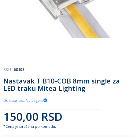
Skip
SKU
68108
to
Nastavak T B10-COB 8mm single za
the
LED traku Mitea Lighting
beginning
of
the
Dostupnost: Na Lageru
images
gallery
150,00 RSD
*Cena je izražena po komadu.