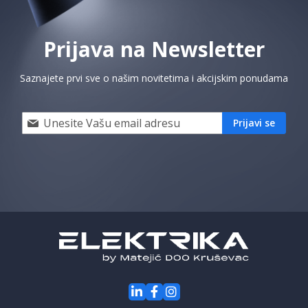
Prijava na Newsletter
Saznajete prvi sve o našim novitetima i akcijskim ponudama
Prijavi
Prijavi se
se
i
saznaj
prvi
za
naše
akcije