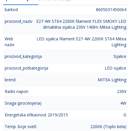
barkod
8605031450064
proizvod_naziv
E27 4W ST64 2200K filament FLEX SMOKY LED
dimabilna sijalica 230V 140lm Mitea Lighting
Web
LED sijalica filament E27 4W 2200K ST64 Mitea
naziv
Lighting
proizvod_kategorija
Sijalice
proizvod_potkategorija
LED sijalice
brend
MITEA Lighting
Radni napon
230V
Snaga (procenjena)
4W
Energetska efikasnost 2019/2015
G
Temp. boje svetl.
2200K (Toplo bela)