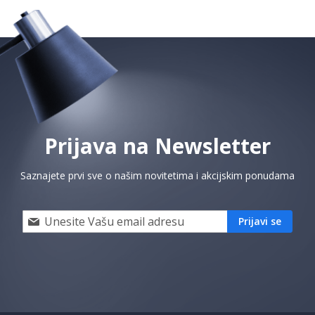
Prijava na Newsletter
Saznajete prvi sve o našim novitetima i akcijskim ponudama
Prijavi
Prijavi se
se
i
saznaj
prvi
za
naše
akcije