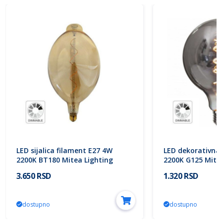
LED sijalica filament E27 4W
LED dekorativna 
2200K BT180 Mitea Lighting
2200K G125 Mite
3.650 RSD
1.320 RSD
dostupno
dostupno