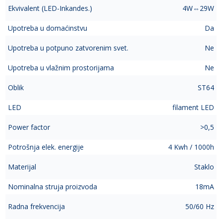
Ekvivalent (LED-Inkandes.)
4W⇔29W
Upotreba u domaćinstvu
Da
Upotreba u potpuno zatvorenim svet.
Ne
Upotreba u vlažnim prostorijama
Ne
Oblik
ST64
LED
filament LED
Power factor
>0,5
Potrošnja elek. energije
4 Kwh / 1000h
Materijal
Staklo
Nominalna struja proizvoda
18mA
Radna frekvencija
50/60 Hz