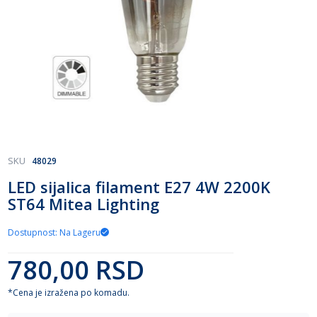
Skip
SKU
48029
to
LED sijalica filament E27 4W 2200K
the
ST64 Mitea Lighting
beginning
of
the
Dostupnost: Na Lageru
images
gallery
780,00 RSD
*Cena je izražena po komadu.