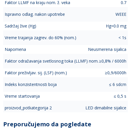
Faktor LLMF na kraju nom. ž. veka
0.7
Ispravno odlag. nakon upotrebe
WEEE
Sadržaj žive (Hg)
Hg=0.0 mg
Vreme trajanja zagrev. do 60% (nom.)
< 1s
Napomena
Neusmerena sijalica
Faktor odražavanja svetlosnog toka (LLMF) nom.
≥0,8% / 6000h
Faktor preživljav. sij. (LSF) (nom.)
≥0,9/6000h
Indeks konzistentnosti boja
≤ 6 sdcm
Vreme startovanja
≤ 0,5 s
proizvod_potkategorija 2
LED dimabilne sijalice
Preporučujemo da pogledate