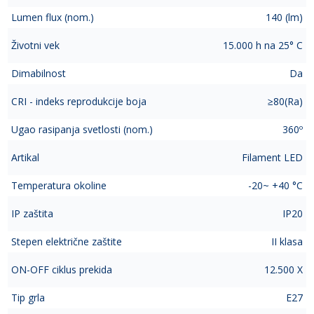
Lumen flux (nom.)
140 (lm)
Životni vek
15.000 h na 25° C
Dimabilnost
Da
CRI - indeks reprodukcije boja
≥80(Ra)
Ugao rasipanja svetlosti (nom.)
360º
Artikal
Filament LED
Temperatura okoline
-20~ +40 °C
IP zaštita
IP20
Stepen električne zaštite
II klasa
ON-OFF ciklus prekida
12.500 X
Tip grla
E27