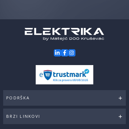
prvi
za
naše
akcije
PODRŠKA
BRZI LINKOVI