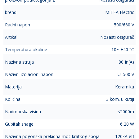
brend
MITEA Electric
Radni napon
500/660 V
Artikal
Nožasti osigurač
Temperatura okoline
-10~ +40 °C
Nazivna struja
80 In(A)
Nazivni izolacioni napon
Ui 500 V
Materijal
Keramika
Količina
3 kom. u kutiji
Nadmorska visina
≤2000m
Gubitak snage
6,20 W
Nazivna pogonska prekidna moć kratkog spoja
120kA eff