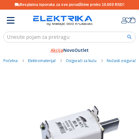
Besplatna isporuka za sve porudžbine preko 10.000 RSD!
Skip
K
to
Content
Akcija
Novo
Outlet
Početna
Elektromaterijal
Osigurači za kuću
Nožasti osigurači
Skip
to
the
end
of
the
images
gallery