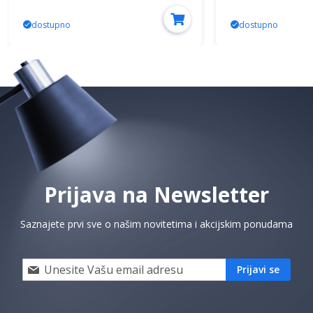
dostupno
dostupno
Prijava na Newsletter
Saznajete prvi sve o našim novitetima i akcijskim ponudama
Prijavi
Prijavi se
se
i
saznaj