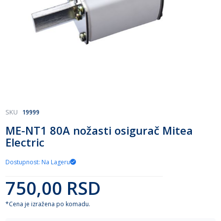
Skip
SKU
19999
to
ME-NT1 80A nožasti osigurač Mitea
the
Electric
beginning
of
the
Dostupnost: Na Lageru
images
gallery
750,00 RSD
*Cena je izražena po komadu.