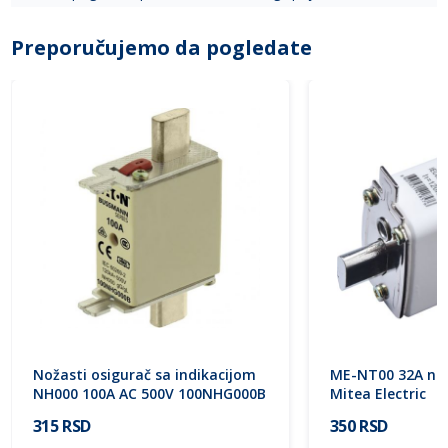
Preporučujemo da pogledate
Nožasti osigurač sa indikacijom
ME-NT00 32A nož
NH000 100A AC 500V 100NHG000B
Mitea Electric
Eaton
315 RSD
350 RSD