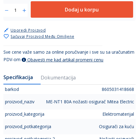
Dodaj u korpu
Uporedi Proizvod
Sačuvaj Proizvod Među Omiljene
Sve cene važe samo za online poručivanje i sve su sa uračunatim
PDV-om
Obavesti me kad artikal promeni cenu
Specifikacija
Dokumentacija
barkod
8605031418668
proizvod_naziv
ME-NT1 80A nožasti osigurač Mitea Electric
proizvod_kategorija
Elektromaterijal
proizvod_potkategorija
Osigurači za kuću
proizvod_potkategorija 2
Nožasti osigurači