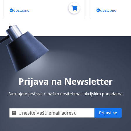
dostupno
dostupno
Prijava na Newsletter
Saznajete prvi sve o našim novitetima i akcijskim ponudama
Prijavi
Prijavi se
se
i
saznaj