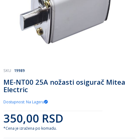
Skip
SKU
19989
to
ME-NT00 25A nožasti osigurač Mitea
the
Electric
beginning
of
the
Dostupnost: Na Lageru
images
gallery
350,00 RSD
*Cena je izražena po komadu.