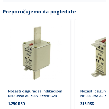
Preporučujemo da pogledate
Nožasti osigurač sa indikacijom
Nožasti osigurač
NH2 355A AC 500V 355NHG2B
NH000 25A AC 5
Eaton
Eaton
1.250 RSD
315 RSD