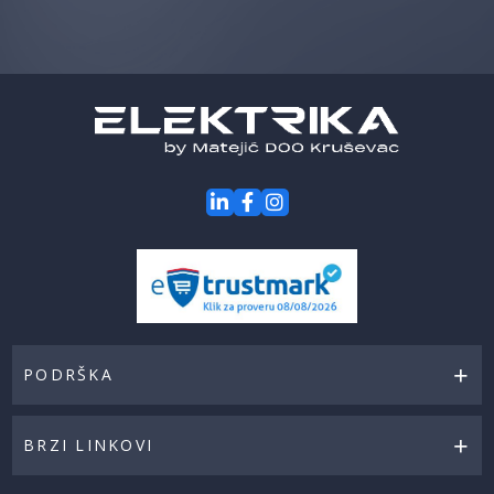
prvi
za
naše
akcije
PODRŠKA
BRZI LINKOVI