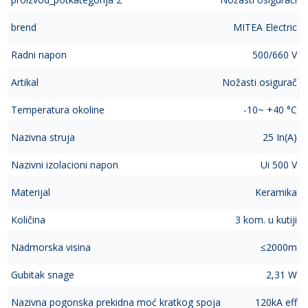
brend
MITEA Electric
Radni napon
500/660 V
Artikal
Nožasti osigurač
Temperatura okoline
-10~ +40 °C
Nazivna struja
25 In(A)
Nazivni izolacioni napon
Ui 500 V
Materijal
Keramika
Količina
3 kom. u kutiji
Nadmorska visina
≤2000m
Gubitak snage
2,31 W
Nazivna pogonska prekidna moć kratkog spoja
120kA eff