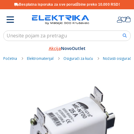
Besplatna isporuka za sve porudžbine preko 10.000 RSD!
Skip
K
to
Content
Akcija
Novo
Outlet
Početna
Elektromaterijal
Osigurači za kuću
Nožasti osigurači
Skip
to
the
end
of
the
images
gallery