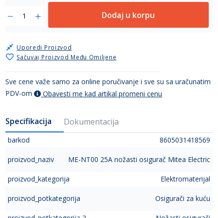
Dodaj u korpu
Uporedi Proizvod
Sačuvaj Proizvod Među Omiljene
Sve cene važe samo za online poručivanje i sve su sa uračunatim
PDV-om
Obavesti me kad artikal promeni cenu
Specifikacija
Dokumentacija
barkod
8605031418569
proizvod_naziv
ME-NT00 25A nožasti osigurač Mitea Electric
proizvod_kategorija
Elektromaterijal
proizvod_potkategorija
Osigurači za kuću
proizvod_potkategorija 2
Nožasti osigurači