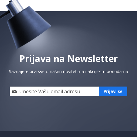
Prijava na Newsletter
Saznajete prvi sve o našim novitetima i akcijskim ponudama
Prijavi
Prijavi se
se
i
saznaj
prvi
za
naše
akcije