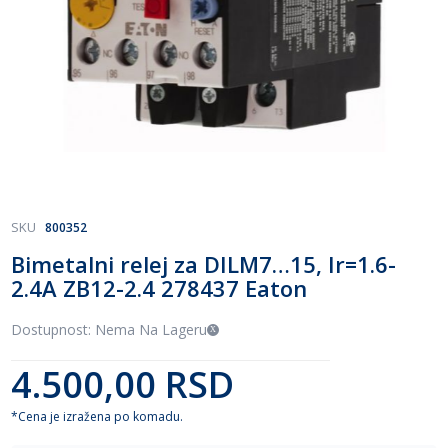
Skip
SKU
800352
to
Bimetalni relej za DILM7…15, Ir=1.6-
the
2.4A ZB12-2.4 278437 Eaton
beginning
of
the
Dostupnost: Nema Na Lageru
images
gallery
4.500,00 RSD
*Cena je izražena po komadu.