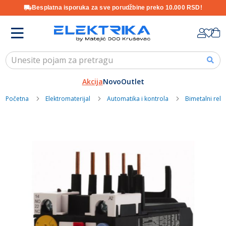
Besplatna isporuka za sve porudžbine preko 10.000 RSD!
Skip
K
to
Content
Akcija
Novo
Outlet
Početna
Elektromaterijal
Automatika i kontrola
Bimetalni relej
Skip
to
the
end
of
the
images
gallery