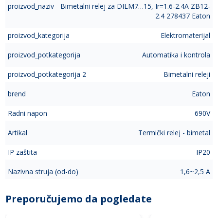
proizvod_naziv
Bimetalni relej za DILM7…15, Ir=1.6-2.4A ZB12-
2.4 278437 Eaton
proizvod_kategorija
Elektromaterijal
proizvod_potkategorija
Automatika i kontrola
proizvod_potkategorija 2
Bimetalni releji
brend
Eaton
Radni napon
690V
Artikal
Termički relej - bimetal
IP zaštita
IP20
Nazivna struja (od-do)
1,6~2,5 A
Preporučujemo da pogledate