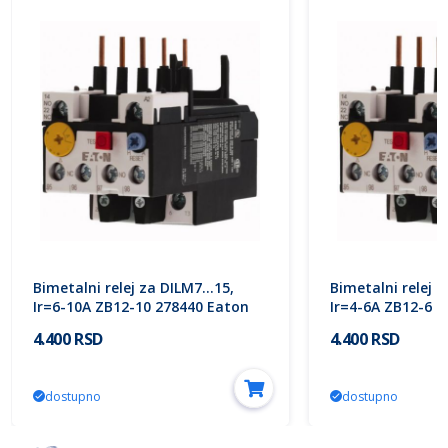
Bimetalni relej za DILM7…15,
Bimetalni relej 
Ir=6-10A ZB12-10 278440 Eaton
Ir=4-6A ZB12-6 
4.400 RSD
4.400 RSD
dostupno
dostupno