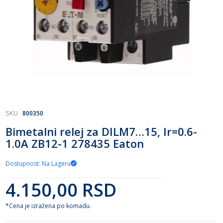
Skip
SKU
800350
to
Bimetalni relej za DILM7…15, Ir=0.6-
the
1.0A ZB12-1 278435 Eaton
beginning
of
the
Dostupnost: Na Lageru
images
gallery
4.150,00 RSD
*Cena je izražena po komadu.