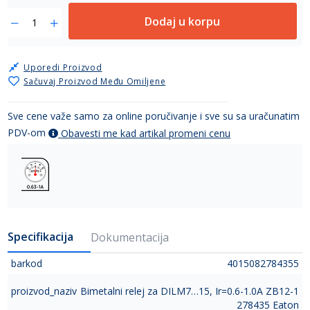
Dodaj u korpu
Uporedi Proizvod
Sačuvaj Proizvod Među Omiljene
Sve cene važe samo za online poručivanje i sve su sa uračunatim
PDV-om
Obavesti me kad artikal promeni cenu
Specifikacija
Dokumentacija
barkod
4015082784355
proizvod_naziv
Bimetalni relej za DILM7…15, Ir=0.6-1.0A ZB12-1
278435 Eaton