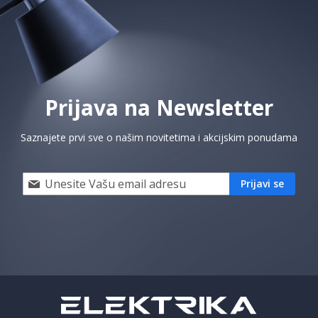
Prijava na Newsletter
Saznajete prvi sve o našim novitetima i akcijskim ponudama
Prijavi
Prijavi se
se
i
saznaj
prvi
za
naše
akcije