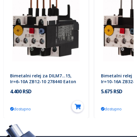
Bimetalni relej za DILM7…15,
Bimetalni relej 
Ir=6-10A ZB12-10 278440 Eaton
Ir=10-16A ZB32-
4.400 RSD
5.675 RSD
dostupno
dostupno