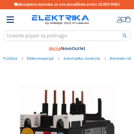
Besplatna isporuka za sve porudžbine preko 10.000 RSD!
Skip
K
to
Content
Akcija
Novo
Outlet
Početna
Elektromaterijal
Automatika i kontrola
Bimetalni relej
Skip
to
the
end
of
the
images
gallery