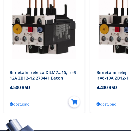
Bimetalni rele za DILM7…15, Ir=9-
Bimetalni relej 
12A ZB12-12 278441 Eaton
Ir=6-10A ZB12-1
4.500 RSD
4.400 RSD
dostupno
dostupno