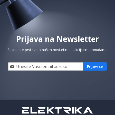
Prijava na Newsletter
Saznajete prvi sve o našim novitetima i akcijskim ponudama
Prijavi
Prijavi se
se
i
saznaj
prvi
za
naše
akcije