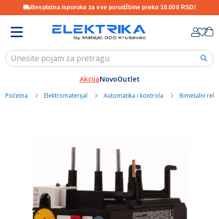
Besplatna isporuka za sve porudžbine preko 10.000 RSD!
Skip
K
to
Content
Akcija
Novo
Outlet
Početna
Elektromaterijal
Automatika i kontrola
Bimetalni relej
Skip
to
the
end
of
the
images
gallery