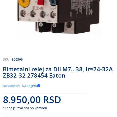
Skip
SKU
800366
to
Bimetalni relej za DILM7…38, Ir=24-32A
the
ZB32-32 278454 Eaton
beginning
of
the
Dostupnost: Na Lageru
images
gallery
8.950,00 RSD
*Cena je izražena po komadu.