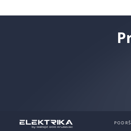
P
PODR