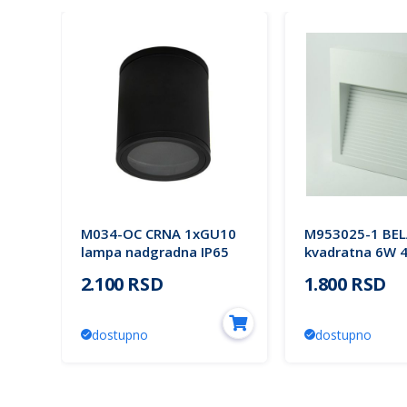
M034-OC CRNA 1xGU10
M953025-1 BEL
lampa nadgradna IP65
kvadratna 6W 
65
Mitea Lighting
lampa-spoljna
2.100 RSD
1.800 RSD
s.)
nadgradna IP65
Lighting
dostupno
dostupno