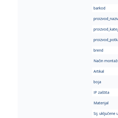
of
barkod
the
images
proizvod_nazi
gallery
proizvod_kate
proizvod_potk
brend
Način montaž
Artikal
boja
IP zaštita
Materijal
Sij. uključene