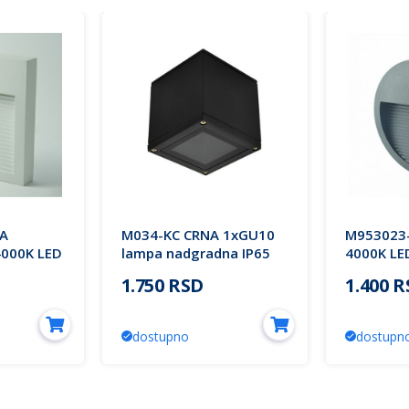
A
M034-KC CRNA 1xGU10
M953023-
4000K LED
lampa nadgradna IP65
4000K LE
Mitea Lighting
spoljna 
1.750 RSD
1.400 
 Mitea
Mitea Lig
dostupno
dostupn