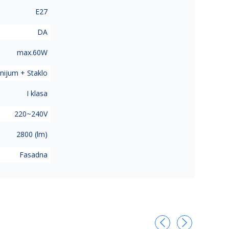
E27
DA
max.60W
nijum + Staklo
I klasa
220~240V
2800 (lm)
Fasadna