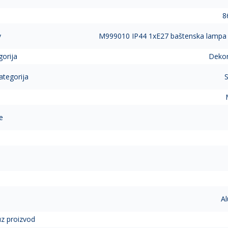
8
v
M999010 IP44 1xE27 baštenska lampa 
gorija
Dekor
ategorija
S
e
Al
 uz proizvod