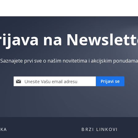
rijava na Newslett
Saznajete prvi sve o našim novitetima i akcijskim ponudama
Prijavi
Prijavi se
se
i
saznaj
prvi
za
naše
akcije
ŠKA
BRZI LINKOVI