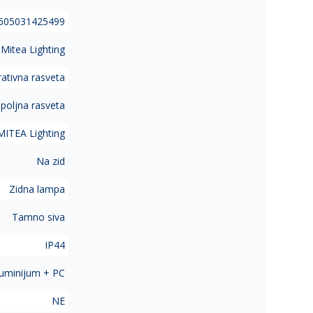
605031425499
Mitea Lighting
ativna rasveta
poljna rasveta
MITEA Lighting
Na zid
Zidna lampa
Tamno siva
IP44
uminijum + PC
NE