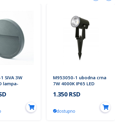
1 SIVA 3W
M953050-1 ubodna crna
VIR
D lampa-
7W 4000K IP65 LED
IP5
nadgradna IP65
lampa-spoljna SMD
lam
RSD
1.350 RSD
1.
hting
Mitea Lighting
WA
o
dostupno
d