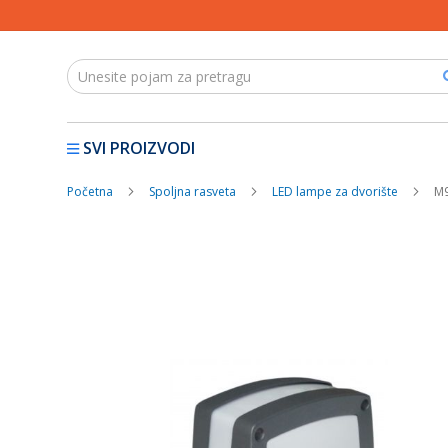
SVI PROIZVODI
Početna
Spoljna rasveta
LED lampe za dvorište
M9
Skip
to
the
end
of
the
images
gallery