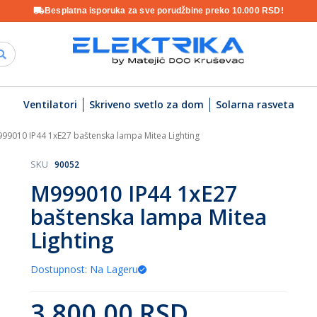
Besplatna isporuka za sve porudžbine preko 10.000 RSD!
Ventilatori
Skriveno svetlo za dom
Solarna rasveta
99010 IP44 1xE27 baštenska lampa Mitea Lighting
SKU
90052
M999010 IP44 1xE27
baštenska lampa Mitea
Lighting
Dostupnost: Na Lageru
3.800,00 RSD