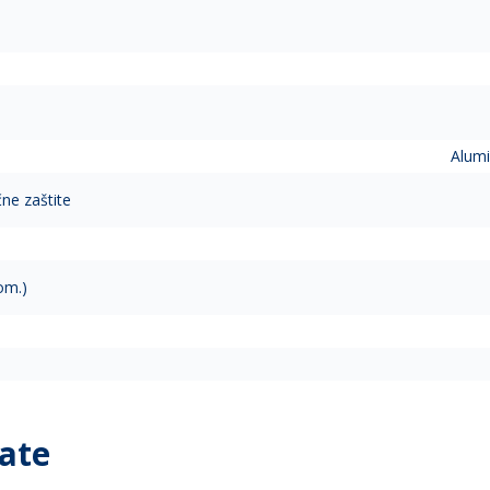
D
Alumi
čne zaštite
om.)
ate