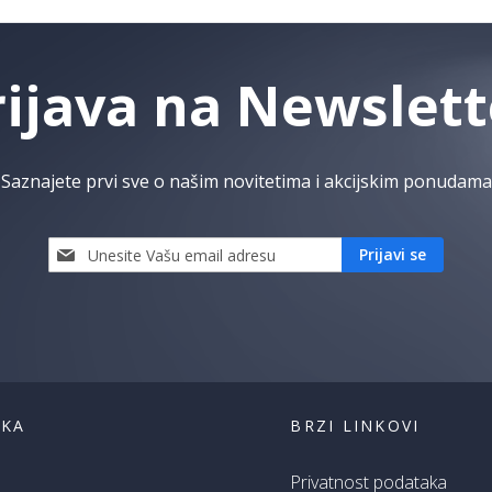
rijava na Newslett
Saznajete prvi sve o našim novitetima i akcijskim ponudama
Prijavi
Prijavi se
se
i
saznaj
prvi
za
naše
akcije
ŠKA
BRZI LINKOVI
Privatnost podataka