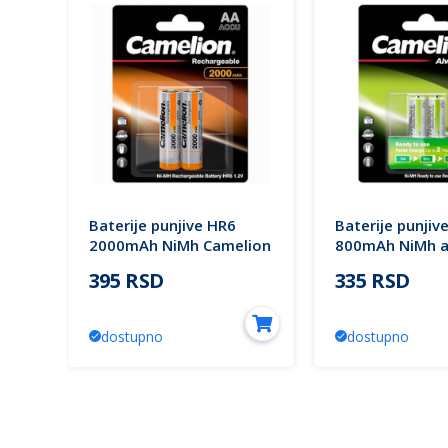
R6
Baterije punjive HR6
Baterije punjiv
2000mAh NiMh Camelion
800mAh NiMh a
ready Camelion
395 RSD
335 RSD
dostupno
dostupno