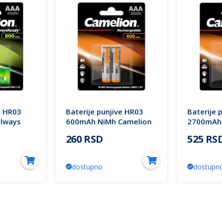
e HR03
Baterije punjive HR03
Baterije 
lways
600mAh NiMh Camelion
2700mAh 
260 RSD
525 RS
dostupno
dostupn