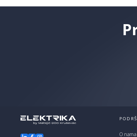
P
PODR
O nama