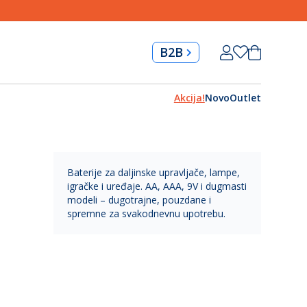
Skip
Korpa
B2B
to
Content
Akcija!
Novo
Outlet
Baterije za daljinske upravljače, lampe,
igračke i uređaje. AA, AAA, 9V i dugmasti
modeli – dugotrajne, pouzdane i
spremne za svakodnevnu upotrebu.