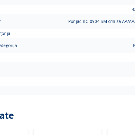
4
v
Punjač BC-0904 SM crni za AA/AA
gorija
ategorija
P
ate