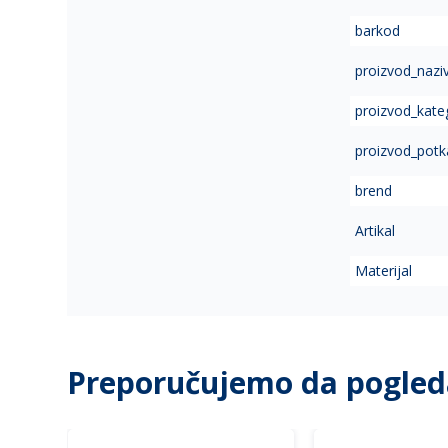
of
barkod
the
images
proizvod_nazi
gallery
proizvod_kate
proizvod_potk
brend
Artikal
Materijal
Preporučujemo da pogled