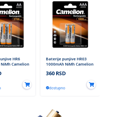
punjive HR6
Baterije punjive HR03
Bat
NiMh Camelion
1000mAh NiMh Camelion
23
D
360 RSD
48
o
dostupno
d