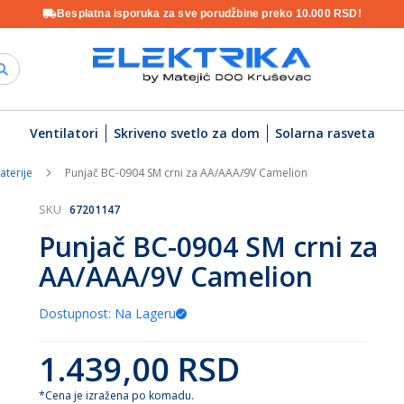
Besplatna isporuka za sve porudžbine preko 10.000 RSD!
Ventilatori
Skriveno svetlo za dom
Solarna rasveta
aterije
Punjač BC-0904 SM crni za AA/AAA/9V Camelion
SKU
67201147
Punjač BC-0904 SM crni za
AA/AAA/9V Camelion
Dostupnost: Na Lageru
1.439,00 RSD
*Cena je izražena po komadu.