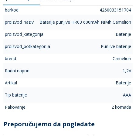
barkod
4260033151704
proizvod_naziv
Baterije punjive HR03 600mAh NiMh Camelion
proizvod_kategorija
Baterije
proizvod_potkategorija
Punjive baterije
brend
Camelion
Radni napon
1,2V
Artikal
Baterije
Tip baterije
AAA
Pakovanje
2 komada
Preporučujemo da pogledate