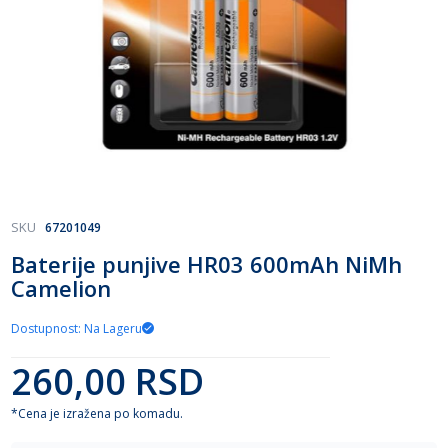
Skip
SKU
67201049
to
Baterije punjive HR03 600mAh NiMh
the
Camelion
beginning
of
the
Dostupnost: Na Lageru
images
gallery
260,00 RSD
*Cena je izražena po komadu.