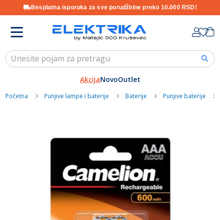
Besplatna isporuka za sve porudžbine preko 10.000 RSD!
Skip
K
to
Content
Akcija
Novo
Outlet
Početna
Punjive lampe i baterije
Baterije
Punjive baterije
Skip
to
the
end
of
the
images
gallery