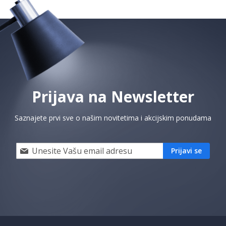
Prijava na Newsletter
Saznajete prvi sve o našim novitetima i akcijskim ponudama
Prijavi
Prijavi se
se
i
saznaj
prvi
za
naše
akcije