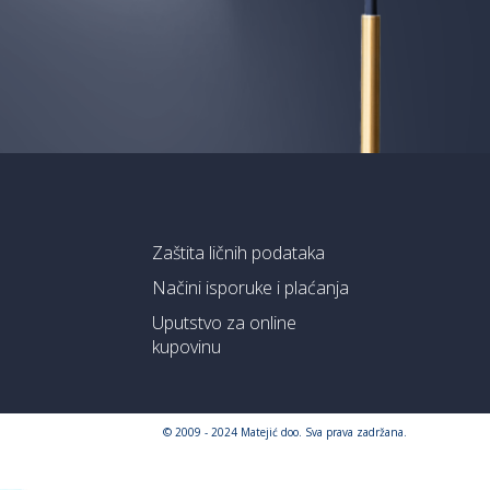
Zaštita ličnih podataka
Načini isporuke i plaćanja
Uputstvo za online
kupovinu
© 2009 - 2024 Matejić doo. Sva prava zadržana.