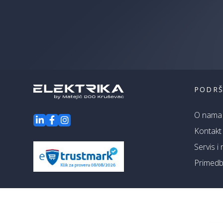
PODR
O nama
Kontakt
Servis i
Primedbe