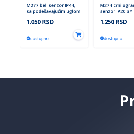
M277 beli senzor IP44,
M274 crni ugra
sa podešavajućim uglom
senzor IP20 3Y
3Y Mitea Lighting
Lighting
1.050 RSD
1.250 RSD
dostupno
dostupno
P