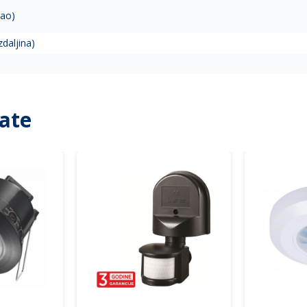
gao)
zdaljina)
ate