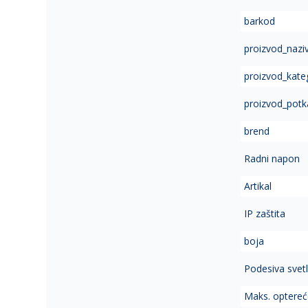
of
barkod
the
images
proizvod_nazi
gallery
proizvod_kate
proizvod_potk
brend
Radni napon
Artikal
IP zaštita
boja
Podesiva svetl
Maks. optereće