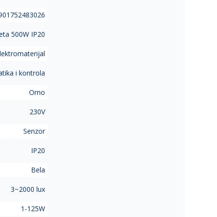
901752483026
eta 500W IP20
lektromaterijal
ika i kontrola
Orno
230V
Senzor
IP20
Bela
3~2000 lux
1-125W