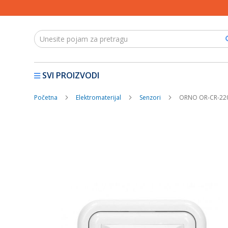
SVI PROIZVODI
Početna
Elektromaterijal
Senzori
ORNO OR-CR-220
Skip
to
the
end
of
the
images
gallery