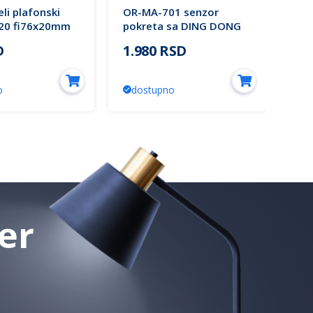
li plafonski
OR-MA-701 senzor
M27
P20 fi76x20mm
pokreta sa DING DONG
Mit
hting
zvonom / alarm ORNO
D
1.980 RSD
93
o
dostupno
d
er