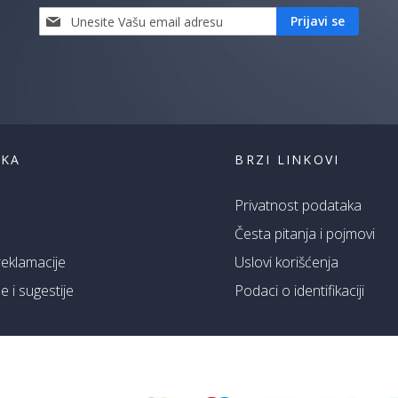
Prijavi
Prijavi se
se
i
saznaj
prvi
za
naše
akcije
ŠKA
BRZI LINKOVI
Privatnost podataka
Česta pitanja i pojmovi
 reklamacije
Uslovi korišćenja
 i sugestije
Podaci o identifikaciji