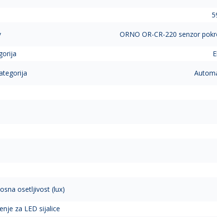
5
v
ORNO OR-CR-220 senzor pokr
gorija
E
ategorija
Automat
osna osetljivost (lux)
nje za LED sijalice