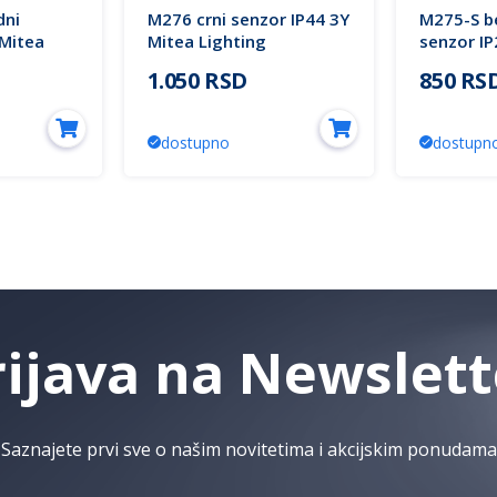
dni
M276 crni senzor IP44 3Y
M275-S be
 Mitea
Mitea Lighting
senzor I
Mitea Lig
1.050 RSD
850 RS
dostupno
dostupn
rijava na Newslett
Saznajete prvi sve o našim novitetima i akcijskim ponudama