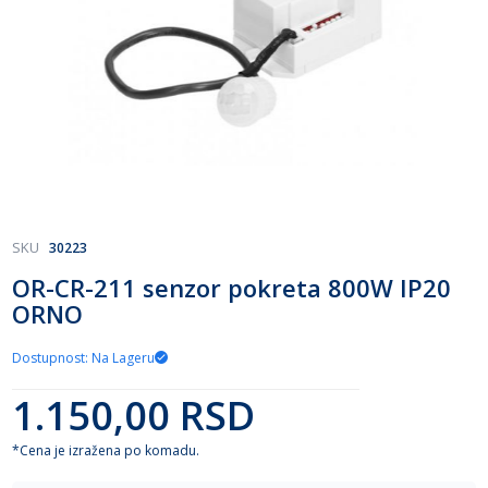
Skip
SKU
30223
to
OR-CR-211 senzor pokreta 800W IP20
the
ORNO
beginning
of
the
Dostupnost: Na Lageru
images
gallery
1.150,00 RSD
*Cena je izražena po komadu.