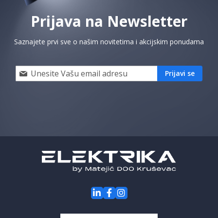
Prijava na Newsletter
Saznajete prvi sve o našim novitetima i akcijskim ponudama
Prijavi
Prijavi se
se
i
saznaj
prvi
za
naše
akcije