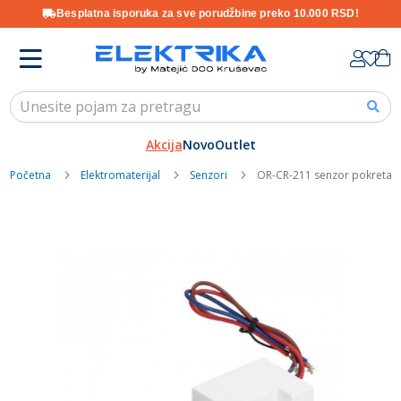
Besplatna isporuka za sve porudžbine preko 10.000 RSD!
Skip
K
to
Content
Akcija
Novo
Outlet
Početna
Elektromaterijal
Senzori
OR-CR-211 senzor pokreta
Skip
to
the
end
of
the
images
gallery