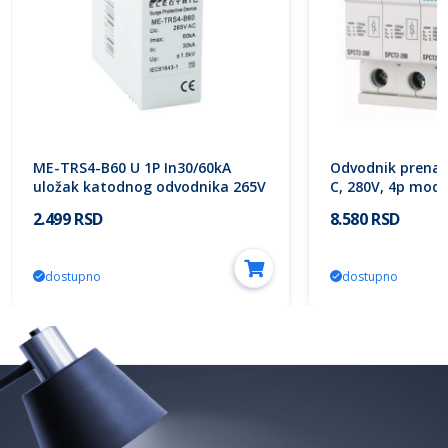
ME-TRS4-B60 U 1P In30/60kA
Odvodnik prenapo
uložak katodnog odvodnika 265V
C, 280V, 4p modu
Mitea Electric
280/4 167596 Ea
2.499 RSD
8.580 RSD
dostupno
dostupno