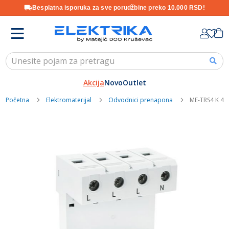
Besplatna isporuka za sve porudžbine preko 10.000 RSD!
Skip
K
to
Content
Akcija
Novo
Outlet
Početna
Elektromaterijal
Odvodnici prenapona
ME-TRS4 K 4P 
Skip
to
the
end
of
the
images
gallery