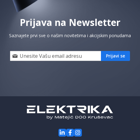
Prijava na Newsletter
Saznajete prvi sve o našim novitetima i akcijskim ponudama
Prijavi
Prijavi se
se
i
saznaj
prvi
za
naše
akcije