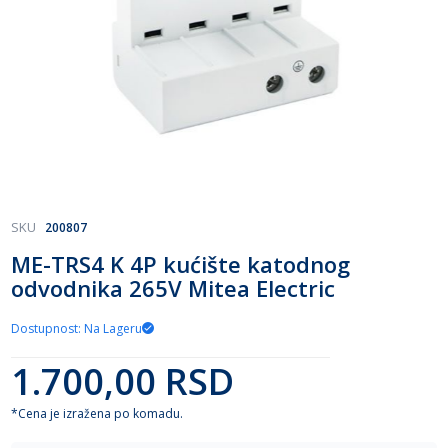
Skip
SKU
200807
to
ME-TRS4 K 4P kućište katodnog
the
odvodnika 265V Mitea Electric
beginning
of
the
Dostupnost: Na Lageru
images
gallery
1.700,00 RSD
*Cena je izražena po komadu.