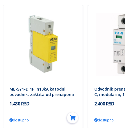
ME-SY1-D 1P In10kA katodni
Odvodnik prenapo
odvodnik, zaštita od prenapona
C, modularni, 1p
265V Mitea Electric
SPCT2-280/1 167
1.430 RSD
2.400 RSD
dostupno
dostupno