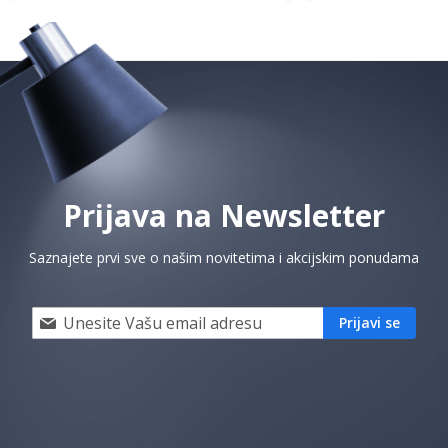
Prijava na Newsletter
Saznajete prvi sve o našim novitetima i akcijskim ponudama
Prijavi
Prijavi se
se
i
saznaj
prvi
za
naše