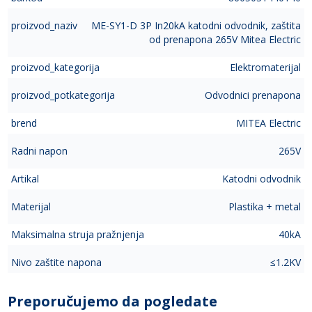
proizvod_naziv
ME-SY1-D 3P In20kA katodni odvodnik, zaštita
od prenapona 265V Mitea Electric
proizvod_kategorija
Elektromaterijal
proizvod_potkategorija
Odvodnici prenapona
brend
MITEA Electric
Radni napon
265V
Artikal
Katodni odvodnik
Materijal
Plastika + metal
Maksimalna struja pražnjenja
40kA
Nivo zaštite napona
≤1.2KV
Preporučujemo da pogledate