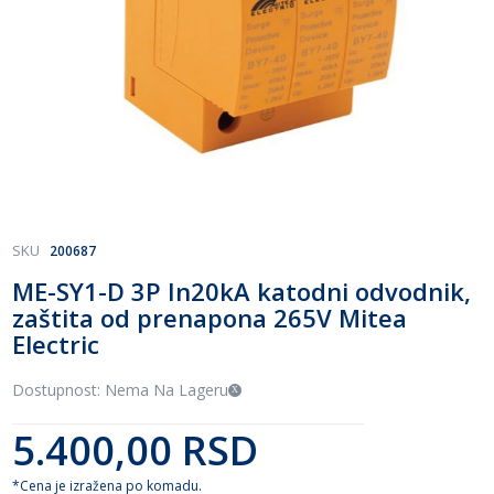
Skip
SKU
200687
to
ME-SY1-D 3P In20kA katodni odvodnik,
the
zaštita od prenapona 265V Mitea
beginning
of
Electric
the
images
Dostupnost: Nema Na Lageru
gallery
5.400,00 RSD
*Cena je izražena po komadu.