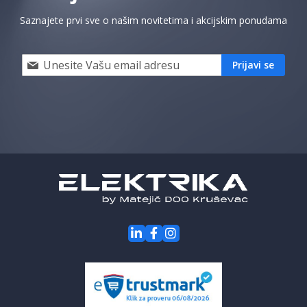
Saznajete prvi sve o našim novitetima i akcijskim ponudama
Prijavi
Prijavi se
se
i
saznaj
prvi
za
naše
akcije