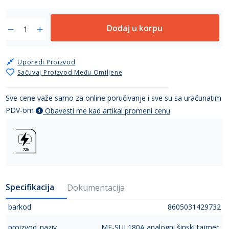
Dodaj u korpu
Uporedi Proizvod
Sačuvaj Proizvod Među Omiljene
Sve cene važe samo za online poručivanje i sve su sa uračunatim
PDV-om
Obavesti me kad artikal promeni cenu
Specifikacija
Dokumentacija
barkod
8605031429732
proizvod_naziv
ME-SUL180A analogni šinski tajmer,