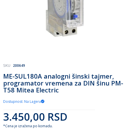
Skip
SKU
200649
to
ME-SUL180A analogni šinski tajmer,
the
programator vremena za DIN šinu PM-
beginning
of
T58 Mitea Electric
the
images
Dostupnost: Na Lageru
gallery
3.450,00 RSD
*Cena je izražena po komadu.