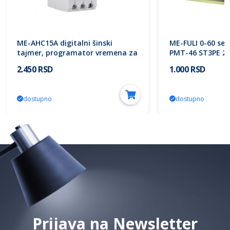
ME-AHC15A digitalni šinski
ME-FULI 0-60 sek
tajmer, programator vremena za
PMT-46 ST3PE 22
DIN šinu PM-T5 Mitea Electric
Electric
2.450 RSD
1.000 RSD
dostupno
dostupno
Prijava na Newsletter