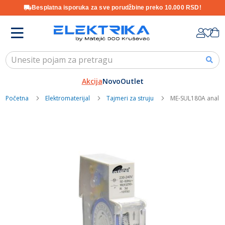
Besplatna isporuka za sve porudžbine preko 10.000 RSD!
Skip
K
to
Content
Akcija
Novo
Outlet
Početna
Elektromaterijal
Tajmeri za struju
ME-SUL180A analogn
Skip
to
the
end
of
the
images
gallery