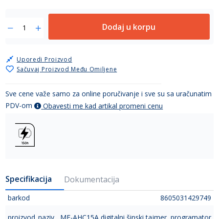
Dodaj u korpu
Uporedi Proizvod
Sačuvaj Proizvod Među Omiljene
Sve cene važe samo za online poručivanje i sve su sa uračunatim
PDV-om
Obavesti me kad artikal promeni cenu
Specifikacija
Dokumentacija
barkod
8605031429749
proizvod_naziv
ME-AHC15A digitalni šinski tajmer, programator