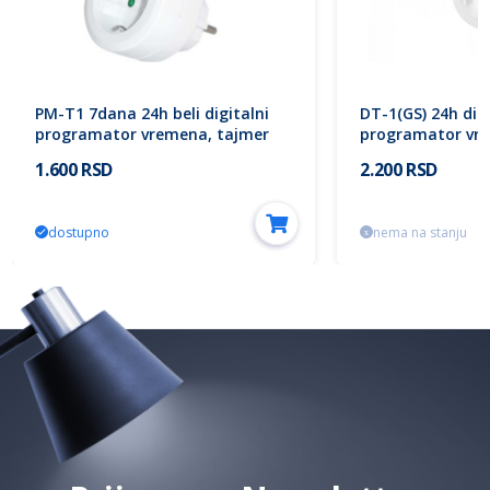
PM-T1 7dana 24h beli digitalni
DT-1(GS) 24h dig
programator vremena, tajmer
programator vr
16A Mitea Electric
3680W, 16 prog
1.600 RSD
2.200 RSD
dostupno
nema na stanju