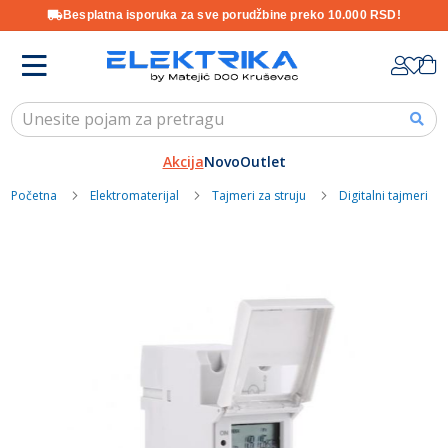
Besplatna isporuka za sve porudžbine preko 10.000 RSD!
Skip
K
to
Content
Akcija
Novo
Outlet
Početna
Elektromaterijal
Tajmeri za struju
Digitalni tajmeri
Skip
to
the
end
of
the
images
gallery