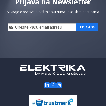
Prijava na Newsletter
Saznajete prvi sve o našim novitetima i akcijskim ponudama
Prijavi
Prijavi se
se
i
saznaj
prvi
za
naše
akcije