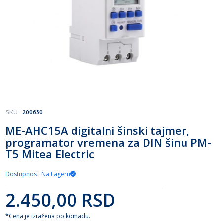
Skip
SKU
200650
to
ME-AHC15A digitalni šinski tajmer,
the
programator vremena za DIN šinu PM-
beginning
of
T5 Mitea Electric
the
images
Dostupnost: Na Lageru
gallery
2.450,00 RSD
*Cena je izražena po komadu.