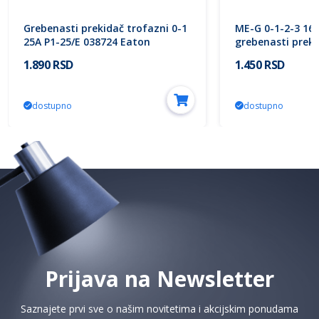
Grebenasti prekidač trofazni 0-1
ME-G 0-1-2-3 16A
25A P1-25/E 038724 Eaton
grebenasti preki
Electric
1.890 RSD
1.450 RSD
dostupno
dostupno
Prijava na Newsletter
Saznajete prvi sve o našim novitetima i akcijskim ponudama