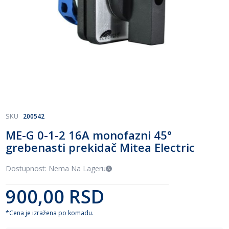
Skip
SKU
200542
to
ME-G 0-1-2 16A monofazni 45°
the
grebenasti prekidač Mitea Electric
beginning
of
the
Dostupnost: Nema Na Lageru
images
gallery
900,00 RSD
*Cena je izražena po komadu.