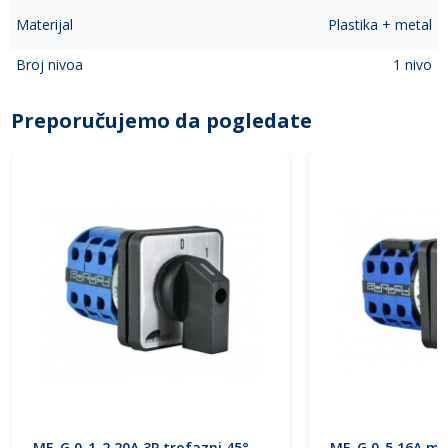
Materijal
Plastika + metal
Broj nivoa
1 nivo
Preporučujemo da pogledate
ME-G 0-1-2 20A 3P trofazni 45°
ME-G 0-5 16A mo