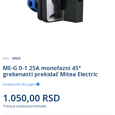
Skip
SKU
18933
to
ME-G 0-1 25A monofazni 45°
the
grebenasti prekidač Mitea Electric
beginning
of
the
Dostupnost: Na Lageru
images
gallery
1.050,00 RSD
*Cena je izražena po komadu.