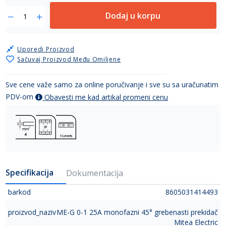
Dodaj u korpu
Uporedi Proizvod
Sačuvaj Proizvod Među Omiljene
Sve cene važe samo za online poručivanje i sve su sa uračunatim
PDV-om
Obavesti me kad artikal promeni cenu
Specifikacija
Dokumentacija
barkod
8605031414493
proizvod_naziv
ME-G 0-1 25A monofazni 45° grebenasti prekidač
Mitea Electric