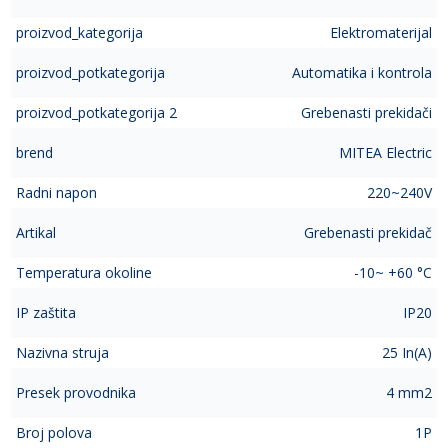
proizvod_kategorija
Elektromaterijal
proizvod_potkategorija
Automatika i kontrola
proizvod_potkategorija 2
Grebenasti prekidači
brend
MITEA Electric
Radni napon
220~240V
Artikal
Grebenasti prekidač
Temperatura okoline
-10~ +60 °C
IP zaštita
IP20
Nazivna struja
25 In(A)
Presek provodnika
4 mm2
Broj polova
1P