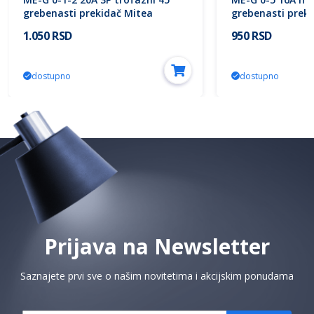
grebenasti prekidač Mitea
grebenasti preki
Electric
Electric
1.050 RSD
950 RSD
dostupno
dostupno
Prijava na Newsletter
Saznajete prvi sve o našim novitetima i akcijskim ponudama