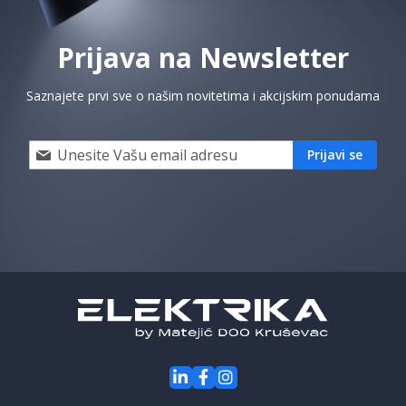
Prijava na Newsletter
Saznajete prvi sve o našim novitetima i akcijskim ponudama
Prijavi
Prijavi se
se
i
saznaj
prvi
za
naše
akcije