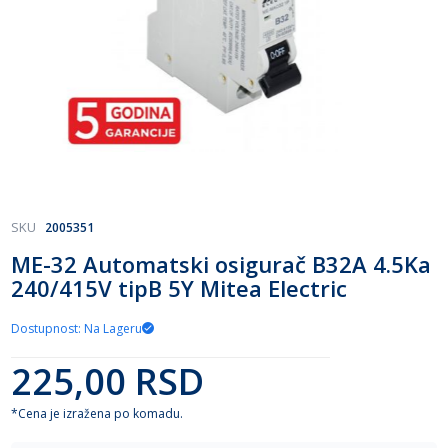
Skip
SKU
2005351
to
ME-32 Automatski osigurač B32A 4.5Ka
the
240/415V tipB 5Y Mitea Electric
beginning
of
the
Dostupnost: Na Lageru
images
gallery
225,00 RSD
*Cena je izražena po komadu.