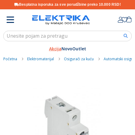
Besplatna isporuka za sve porudžbine preko 10.000 RSD!
Skip
K
to
Content
Akcija
Novo
Outlet
Početna
Elektromaterijal
Osigurači za kuću
Automatski osigur
Skip
to
the
end
of
the
images
gallery