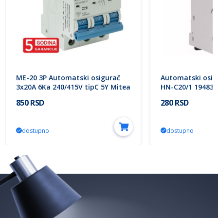
ME-20 3P Automatski osigurač
Automatski osig
3x20A 6Ka 240/415V tipC 5Y Mitea
HN-C20/1 194832
Electric
850 RSD
280 RSD
dostupno
dostupno