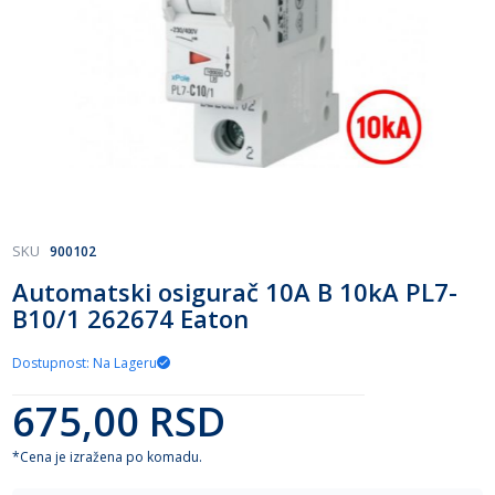
Skip
SKU
900102
to
Automatski osigurač 10A B 10kA PL7-
the
B10/1 262674 Eaton
beginning
of
the
Dostupnost: Na Lageru
images
gallery
675,00 RSD
*Cena je izražena po komadu.