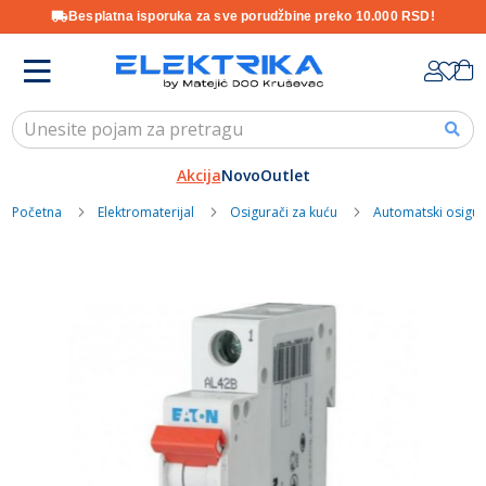
Besplatna isporuka za sve porudžbine preko 10.000 RSD!
Skip
K
to
Content
Akcija
Novo
Outlet
Početna
Elektromaterijal
Osigurači za kuću
Automatski osigur
Skip
to
the
end
of
the
images
gallery