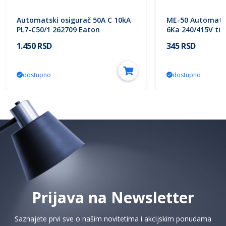
Automatski osigurač 50A C 10kA
ME-50 Automatsk
PL7-C50/1 262709 Eaton
6Ka 240/415V tip
Electric
1.450 RSD
345 RSD
dostupno
dostupno
Prijava na Newsletter
Saznajete prvi sve o našim novitetima i akcijskim ponudama