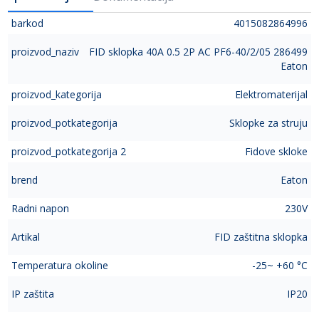
barkod
4015082864996
proizvod_naziv
FID sklopka 40A 0.5 2P AC PF6-40/2/05 286499
Eaton
proizvod_kategorija
Elektromaterijal
proizvod_potkategorija
Sklopke za struju
proizvod_potkategorija 2
Fidove skloke
brend
Eaton
Radni napon
230V
Artikal
FID zaštitna sklopka
Temperatura okoline
-25~ +60 °C
IP zaštita
IP20