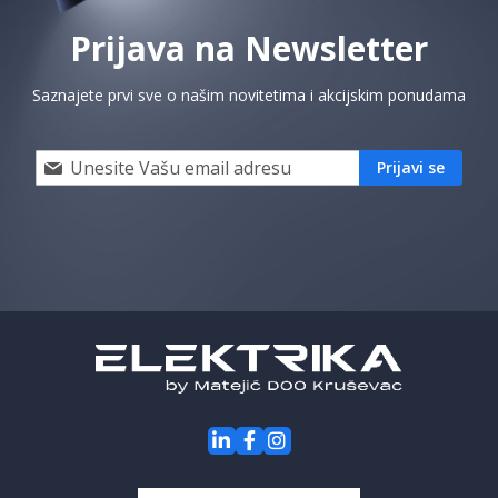
Prijava na Newsletter
Saznajete prvi sve o našim novitetima i akcijskim ponudama
Prijavi
Prijavi se
se
i
saznaj
prvi
za
naše
akcije