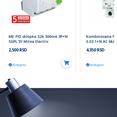
ME-FID sklopka 32A 300mA 3P+N
Kombinovana FID
SGPL 5Y Mitea Electric
0.03 1+N AC 6kA 
16/1N/C/003 286
2.500 RSD
4.350 RSD
dostupno
dostupno