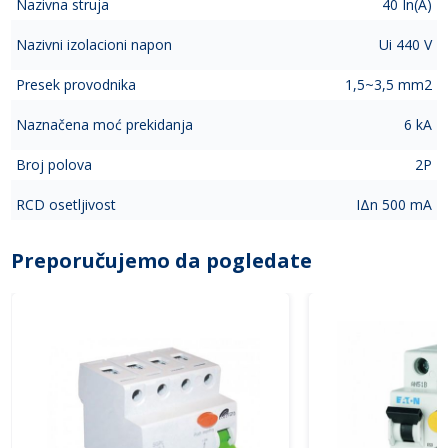
Nazivna struja
40 In(A)
Nazivni izolacioni napon
Ui 440 V
Presek provodnika
1,5~3,5 mm2
Naznačena moć prekidanja
6 kA
Broj polova
2P
RCD osetljivost
IΔn 500 mA
Preporučujemo da pogledate