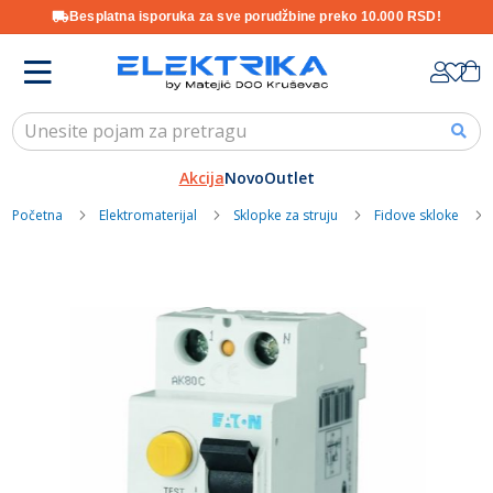
Besplatna isporuka za sve porudžbine preko 10.000 RSD!
Skip
K
to
Content
Akcija
Novo
Outlet
Početna
Elektromaterijal
Sklopke za struju
Fidove skloke
Skip
to
the
end
of
the
images
gallery