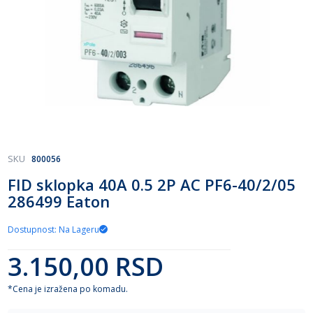
Skip
SKU
800056
to
FID sklopka 40A 0.5 2P AC PF6-40/2/05
the
286499 Eaton
beginning
of
the
Dostupnost: Na Lageru
images
gallery
3.150,00 RSD
*Cena je izražena po komadu.