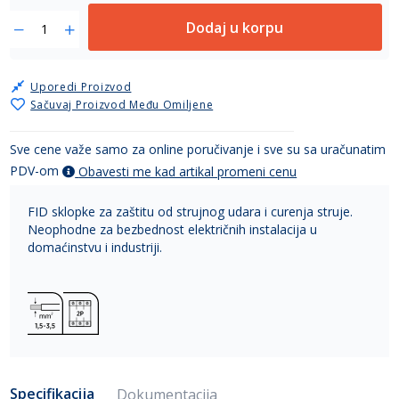
Dodaj u korpu
Uporedi Proizvod
Sačuvaj Proizvod Među Omiljene
Sve cene važe samo za online poručivanje i sve su sa uračunatim
PDV-om
Obavesti me kad artikal promeni cenu
FID sklopke za zaštitu od strujnog udara i curenja struje.
Neophodne za bezbednost električnih instalacija u
domaćinstvu i industriji.
Specifikacija
Dokumentacija