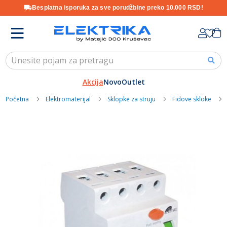
Besplatna isporuka za sve porudžbine preko 10.000 RSD!
Skip
K
to
Content
Akcija
Novo
Outlet
Početna
Elektromaterijal
Sklopke za struju
Fidove skloke
Skip
to
the
end
of
the
images
gallery