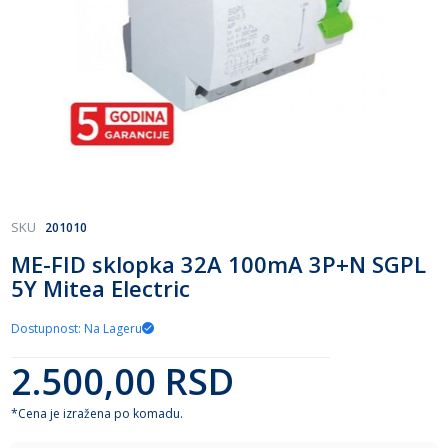
Skip
SKU
201010
to
ME-FID sklopka 32A 100mA 3P+N SGPL
the
5Y Mitea Electric
beginning
of
the
Dostupnost: Na Lageru
images
gallery
2.500,00 RSD
*Cena je izražena po komadu.