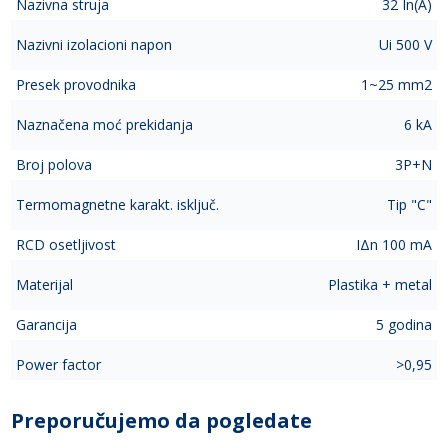
Nazivna struja
32 In(A)
Nazivni izolacioni napon
Ui 500 V
Presek provodnika
1~25 mm2
Naznačena moć prekidanja
6 kA
Broj polova
3P+N
Termomagnetne karakt. isključ.
Tip "C"
RCD osetljivost
IΔn 100 mA
Materijal
Plastika + metal
Garancija
5 godina
Power factor
>0,95
Preporučujemo da pogledate