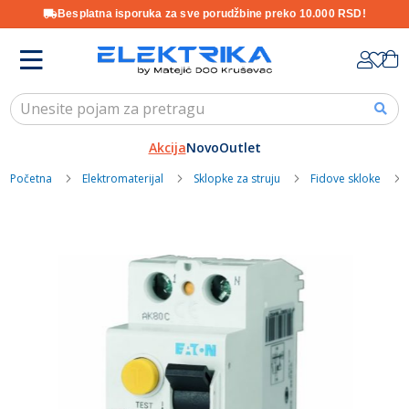
Besplatna isporuka za sve porudžbine preko 10.000 RSD!
Skip
K
to
Content
Akcija
Novo
Outlet
Početna
Elektromaterijal
Sklopke za struju
Fidove skloke
Skip
to
the
end
of
the
images
gallery