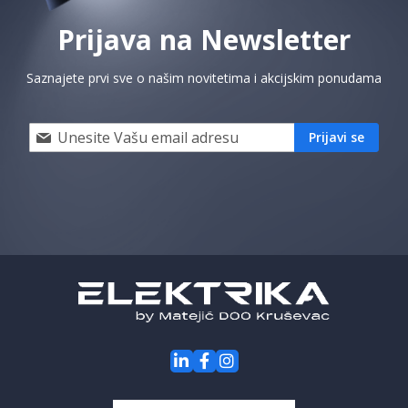
Prijava na Newsletter
Saznajete prvi sve o našim novitetima i akcijskim ponudama
Prijavi
Prijavi se
se
i
saznaj
prvi
za
naše
akcije