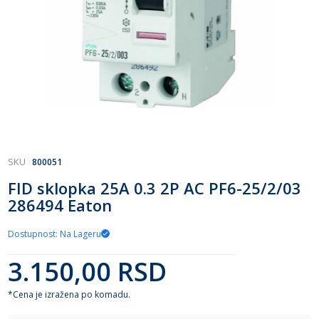
Skip
SKU
800051
to
FID sklopka 25A 0.3 2P AC PF6-25/2/03
the
286494 Eaton
beginning
of
the
Dostupnost: Na Lageru
images
gallery
3.150,00 RSD
*Cena je izražena po komadu.