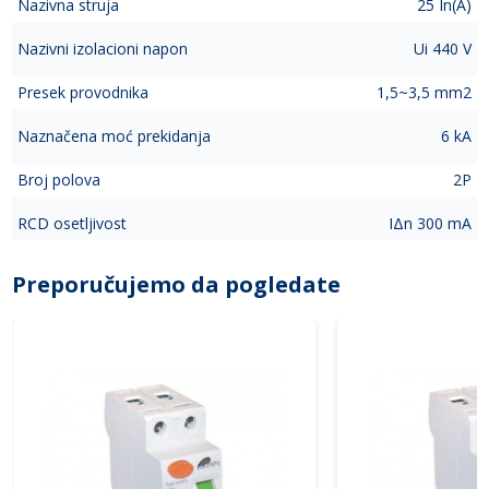
Nazivna struja
25 In(A)
Nazivni izolacioni napon
Ui 440 V
Presek provodnika
1,5~3,5 mm2
Naznačena moć prekidanja
6 kA
Broj polova
2P
RCD osetljivost
IΔn 300 mA
Preporučujemo da pogledate