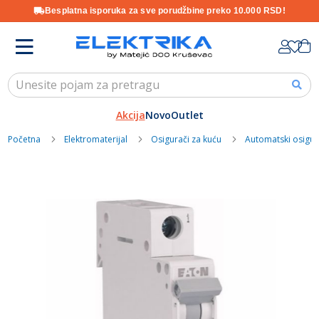
Besplatna isporuka za sve porudžbine preko 10.000 RSD!
Skip
K
to
Content
Akcija
Novo
Outlet
Početna
Elektromaterijal
Osigurači za kuću
Automatski osigur
Skip
to
the
end
of
the
images
gallery