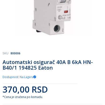
Skip
SKU
800006
to
Automatski osigurač 40A B 6kA HN-
the
B40/1 194825 Eaton
beginning
of
the
Dostupnost: Na Lageru
images
gallery
370,00 RSD
*Cena je izražena po komadu.