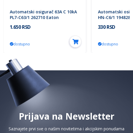
Automatski osigurač 63A C 10kA
Automatski osig
PL7-C63/1 262710 Eaton
HN-C6/1 194828 
1.650 RSD
330 RSD
dostupno
dostupno
Prijava na Newsletter
Saznajete prvi sve o našim novitetima i akcijskim ponudama