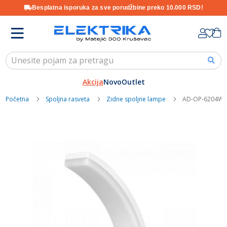
Besplatna isporuka za sve porudžbine preko 10.000 RSD!
Skip
K
to
Content
Akcija
Novo
Outlet
Početna
Spoljna rasveta
Zidne spoljne lampe
AD-OP-6204WLPM
Skip
to
the
end
of
the
images
gallery