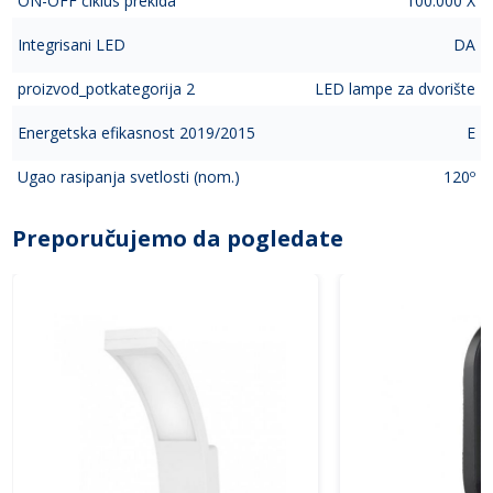
ON-OFF ciklus prekida
100.000 X
Integrisani LED
DA
proizvod_potkategorija 2
LED lampe za dvorište
Energetska efikasnost 2019/2015
E
Ugao rasipanja svetlosti (nom.)
120º
Preporučujemo da pogledate