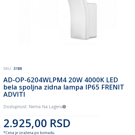
Skip
SKU
3188
to
AD-OP-6204WLPM4 20W 4000K LED
the
bela spoljna zidna lampa IP65 FRENIT
beginning
of
ADVITI
the
images
Dostupnost: Nema Na Lageru
gallery
2.925,00 RSD
*Cena je izražena po komadu.