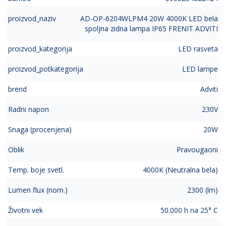
proizvod_naziv
AD-OP-6204WLPM4 20W 4000K LED bela
spoljna zidna lampa IP65 FRENIT ADVITI
proizvod_kategorija
LED rasveta
proizvod_potkategorija
LED lampe
brend
Adviti
Radni napon
230V
Snaga (procenjena)
20W
Oblik
Pravougaoni
Temp. boje svetl.
4000K (Neutralna bela)
Lumen flux (nom.)
2300 (lm)
Životni vek
50.000 h na 25° C