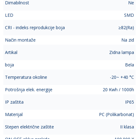
Dimabilnost
Ne
LED
SMD
CRI - indeks reprodukcije boja
≥82(Ra)
Način montaže
Na zid
Artikal
Zidna lampa
boja
Bela
Temperatura okoline
-20~ +40 °C
Potrošnja elek. energije
20 Kwh / 1000h
IP zaštita
IP65
Materijal
PC (Polikarbonat)
Stepen električne zaštite
II klasa