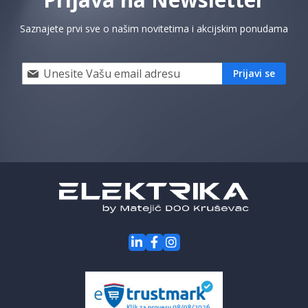
Saznajete prvi sve o našim novitetima i akcijskim ponudama
Prijavi
Prijavi se
se
i
saznaj
prvi
za
naše
akcije