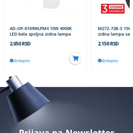
AD-OP-6109WLPM4 10W 4000K
M272-72B-S 15W 
LED bela spoljna zidna lampa
zidna lampa sa 
IP54 PIRYT ADVITI
pokreta 3Y Mitea
2.050 RSD
2.150 RSD
dostupno
dostupno
Prijava na Newsletter