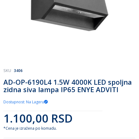
Skip
SKU
3406
to
AD-OP-6190L4 1.5W 4000K LED spoljna
the
zidna siva lampa IP65 ENYE ADVITI
beginning
of
the
Dostupnost: Na Lageru
images
gallery
1.100,00 RSD
*Cena je izražena po komadu.