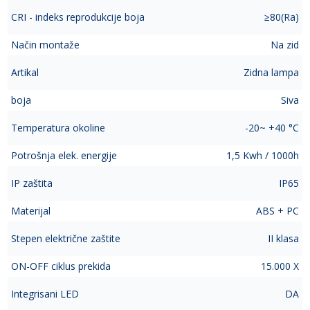
CRI - indeks reprodukcije boja
≥80(Ra)
Način montaže
Na zid
Artikal
Zidna lampa
boja
Siva
Temperatura okoline
-20~ +40 °C
Potrošnja elek. energije
1,5 Kwh / 1000h
IP zaštita
IP65
Materijal
ABS + PC
Stepen električne zaštite
II klasa
ON-OFF ciklus prekida
15.000 X
Integrisani LED
DA