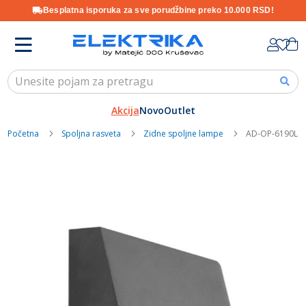
Besplatna isporuka za sve porudžbine preko 10.000 RSD!
Skip
K
to
Content
Akcija
Novo
Outlet
Početna
Spoljna rasveta
Zidne spoljne lampe
AD-OP-6190L4 1
Skip
to
the
end
of
the
images
gallery