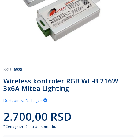
Skip
SKU
6928
to
Wireless kontroler RGB WL-B 216W
the
3x6A Mitea Lighting
beginning
of
the
Dostupnost: Na Lageru
images
gallery
2.700,00 RSD
*Cena je izražena po komadu.