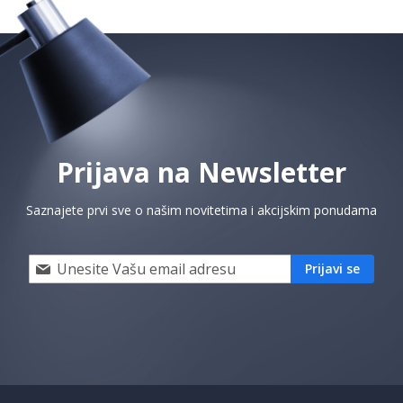
Prijava na Newsletter
Saznajete prvi sve o našim novitetima i akcijskim ponudama
Prijavi
Prijavi se
se
i
saznaj
prvi
za
naše
akcije