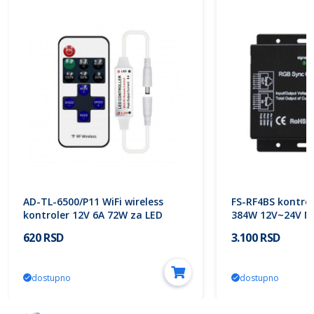
AD-TL-6500/P11 WiFi wireless
FS-RF4BS kontro
kontroler 12V 6A 72W za LED
384W 12V~24V Mi
trake ADVITI
620 RSD
3.100 RSD
dostupno
dostupno