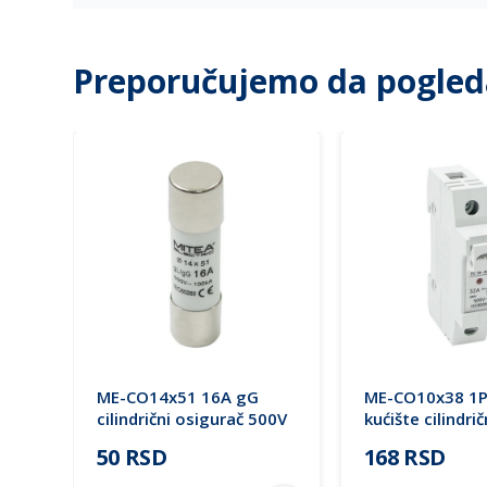
Preporučujemo da pogled
ME-CO14x51 16A gG
ME-CO10x38 1P
cilindrični osigurač 500V
kućište cilindri
Mitea Electric
osigurača sa s
50 RSD
168 RSD
sijalicom 500V
RT18-32X Mitea