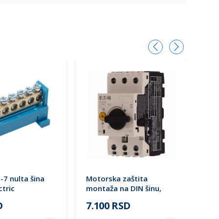
7 nulta šina
Motorska zaštita
OR
ctric
montaža na DIN šinu,
13A
priključci na šraf, 6.3-10A
sa 
D
7.100 RSD
1.
3P, PKZM0-10 072739
MHz
Eaton