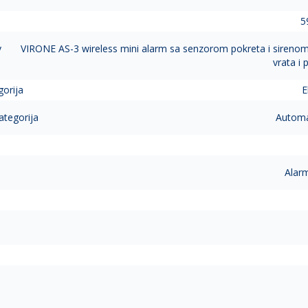
5
v
VIRONE AS-3 wireless mini alarm sa senzorom pokreta i sireno
vrata i 
gorija
E
ategorija
Automat
Alar