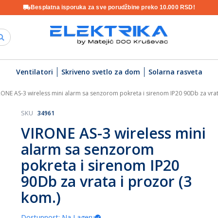
Besplatna isporuka za sve porudžbine preko 10.000 RSD!
Ventilatori
Skriveno svetlo za dom
Solarna rasveta
RONE AS-3 wireless mini alarm sa senzorom pokreta i sirenom IP20 90Db za vrat
SKU
34961
VIRONE AS-3 wireless mini
alarm sa senzorom
pokreta i sirenom IP20
90Db za vrata i prozor (3
kom.)
Dostupnost: Na Lageru