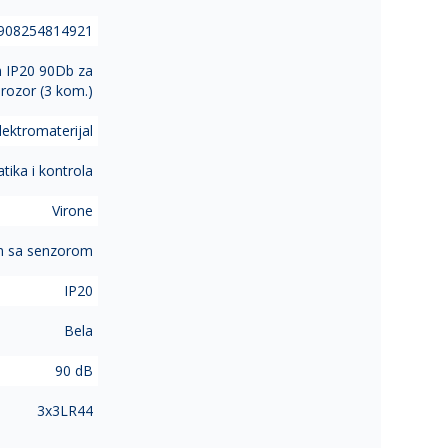
908254814921
m IP20 90Db za
prozor (3 kom.)
lektromaterijal
ika i kontrola
Virone
m sa senzorom
IP20
Bela
90 dB
3x3LR44