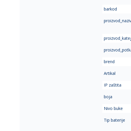
of
barkod
the
images
proizvod_nazi
gallery
proizvod_kate
proizvod_potk
brend
Artikal
IP zaštita
boja
Nivo buke
Tip baterije