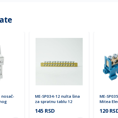
ate
 nosač-
ME-SP034-12 nulta šina
ME-SP035-
čnog
za spratnu tablu 12
Mitea Ele
ignalnom
mesta Mitea Electric
145 RSD
120 RS
 max.32A
 Electric