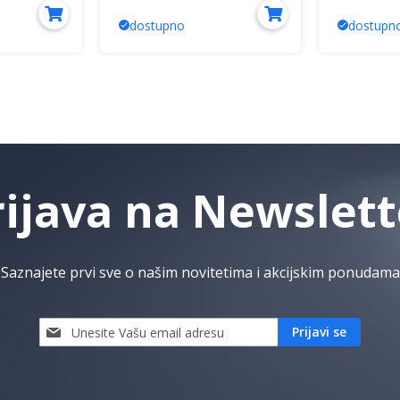
dostupno
dostupn
rijava na Newslett
Saznajete prvi sve o našim novitetima i akcijskim ponudama
Prijavi
Prijavi se
se
i
saznaj
prvi