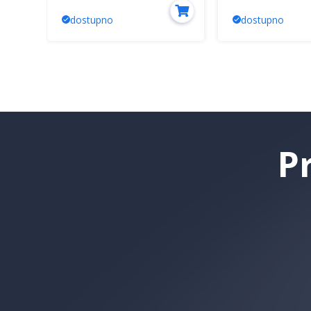
dostupno
dostupno
P