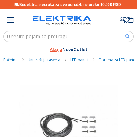
Besplatna isporuka za sve porudžbine preko 10.000 RSD!
Skip
K
to
Content
Akcija
Novo
Outlet
Početna
Unutrašnja rasveta
LED paneli
Oprema za LED panel
Skip
to
the
end
of
the
images
gallery