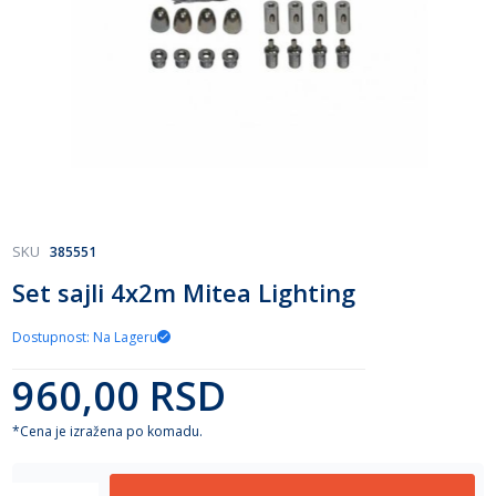
Skip
SKU
385551
to
Set sajli 4x2m Mitea Lighting
the
beginning
of
Dostupnost: Na Lageru
the
960,00 RSD
images
gallery
*Cena je izražena po komadu.