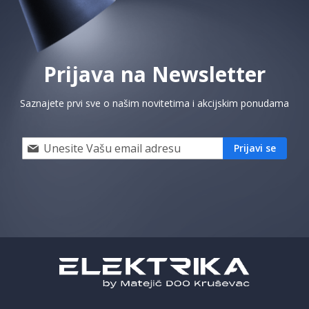
Prijava na Newsletter
Saznajete prvi sve o našim novitetima i akcijskim ponudama
Prijavi
Prijavi se
se
i
saznaj
prvi
za
naše
akcije