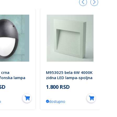
 crna
M953025 bela 6W 4000K
M91
afonska lampa
zidna LED lampa-spoljna
25W
27
nadgradna IP65 Mitea
lam
RSD
1.800 RSD
2.
000.E27S
Lighting
Lig
i
o
dostupno
d