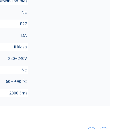
oksidna smola)
NE
E27
DA
II klasa
220~240V
Ne
-60~ +90 °C
2800 (lm)