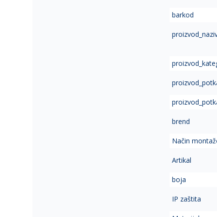
of
barkod
the
images
proizvod_nazi
gallery
proizvod_kate
proizvod_potk
proizvod_potk
brend
Način montaž
Artikal
boja
IP zaštita