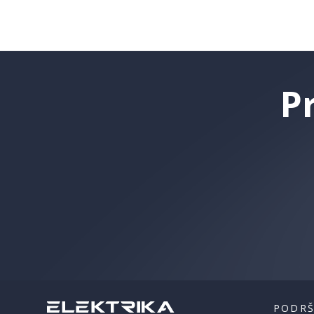
P
PODR