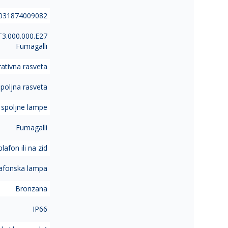
031874009082
3.000.000.E27
Fumagalli
ativna rasveta
poljna rasveta
 spoljne lampe
Fumagalli
lafon ili na zid
lafonska lampa
Bronzana
IP66