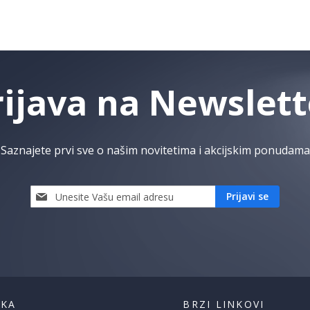
rijava na Newslett
Saznajete prvi sve o našim novitetima i akcijskim ponudama
Prijavi
Prijavi se
se
i
saznaj
prvi
za
naše
akcije
ŠKA
BRZI LINKOVI