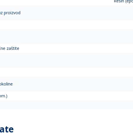
Resin (ep
 uz proizvod
D
čne zaštite
okoline
om.)
ate