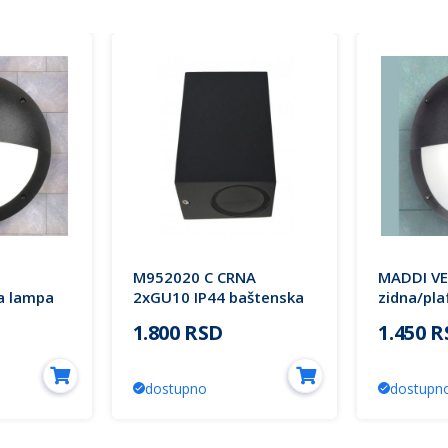
M952020 C CRNA
MADDI VE
a lampa
2xGU10 IP44 baštenska
zidna/pl
lampa zidna Mitea
IP66 1xE
1.800 RSD
1.450 
7
Lighting
2V3.000.
Fumagall
dostupno
dostupn