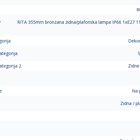
8
v
RITA 355mm bronzana zidna/plafonska lampa IP66 1xE27 1T
gorija
Dekor
ategorija
S
ategorija 2
Zidne
e
Na p
Zidna / p