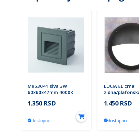
00K
M953041 siva 3W
LUCIA EL crna
jna
60x60x47mm 4000K
zidna/plafonsk
a
zidna LED lampa-spoljna
IP66 1xE27
1.350 RSD
1.450 RSD
ugradna IP65 Mitea
2R3.000.000.E2
Lighting
Fumagalli
dostupno
dostupno